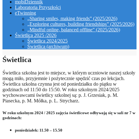
mobiDziennik
Laboratoria Przyszłości
eTwinning
„Sharing smiles, making friends” (2025/2026)
„Exploring cultures, building friendships” (2025/2026)
„Mindful online, balanced offline” (2025/2026)
Świetlica 2025 /2026
Świetlica 2024/2025
Świetlica (archiwum)
Świetlica
Świetlica szkolna jest to miejsce, w którym uczniowie naszej szkoły
mogą miło, przyjemnie i pożytecznie spędzić czas po lekcjach.
Świetlica szkolna czynna jest od poniedziałku do piątku w
godzinach od 11:50 do 15:50. W roku szkolnym 2024/2025
wychowawcami świetlicy szkolnej są: p. J. Grzesiak, p. M.
Piasecka, p. M. Mółka, p. L. Strycharz.
W roku szkolnym 2024 / 2025 zajęcia świetlicowe odbywają się w sali nr 7 w
godzinach:
poniedziałek: 11.50 – 15.50