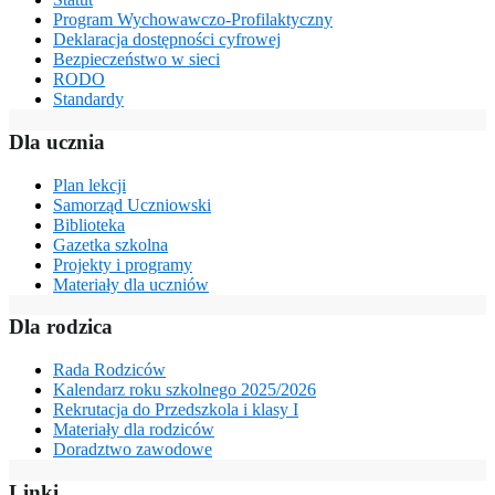
Program Wychowawczo-Profilaktyczny
Deklaracja dostępności cyfrowej
Bezpieczeństwo w sieci
RODO
Standardy
Dla ucznia
Plan lekcji
Samorząd Uczniowski
Biblioteka
Gazetka szkolna
Projekty i programy
Materiały dla uczniów
Dla rodzica
Rada Rodziców
Kalendarz roku szkolnego 2025/2026
Rekrutacja do Przedszkola i klasy I
Materiały dla rodziców
Doradztwo zawodowe
Linki