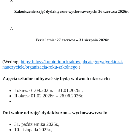
Zakończenie zajęć dydaktyczno-wychowawczych:
26 czerwca
2026r.
Ferie letnie:
27 czerwca
– 31 sierpnia
2026r.
(Według:
https: https://kuratorium.krakow.pl/category/dyrektor-i-
nauczyciele/organizacja-roku-szkolnego
)
Zajęcia szkolne odbywać się będą w dwóch okresach:
I okres: 01.09.2025r. – 31.01.2026r.,
II okres: 01.02.2026r. – 26.06.2026r.
Dni wolne od zajęć dydaktyczno – wychowawczych:
31. października 2025r.,
10. listopada 2025r.,