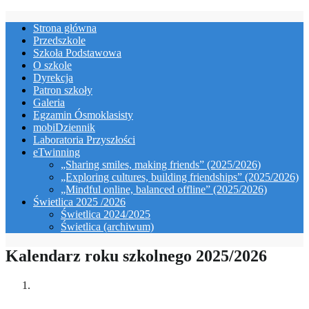
Skip
Strona główna
to
Przedszkole
content
Szkoła Podstawowa
O szkole
Dyrekcja
Patron szkoły
Galeria
Egzamin Ósmoklasisty
mobiDziennik
Laboratoria Przyszłości
eTwinning
„Sharing smiles, making friends” (2025/2026)
„Exploring cultures, building friendships” (2025/2026)
„Mindful online, balanced offline” (2025/2026)
Świetlica 2025 /2026
Świetlica 2024/2025
Świetlica (archiwum)
Kalendarz roku szkolnego 2025/2026