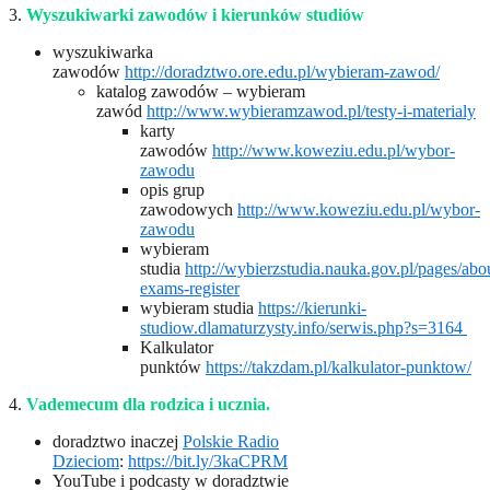
3.
Wyszukiwarki zawodów i kierunków studiów
wyszukiwarka
zawodów
http://doradztwo.ore.edu.pl/wybieram-zawod/
katalog zawodów – wybieram
zawód
http://www.wybieramzawod.pl/testy-i-materialy
karty
zawodów
http://www.koweziu.edu.pl/wybor-
zawodu
opis grup
zawodowych
http://www.koweziu.edu.pl/wybor-
zawodu
wybieram
studia
http://wybierzstudia.nauka.gov.pl/pages/abo
exams-register
wybieram studia
https://kierunki-
studiow.dlamaturzysty.info/serwis.php?s=3164
Kalkulator
punktów
https://takzdam.pl/kalkulator-punktow/
4.
Vademecum dla rodzica i ucznia.
doradztwo inaczej
Polskie Radio
Dzieciom
:
https://bit.ly/3kaCPRM
YouTube i podcasty w doradztwie