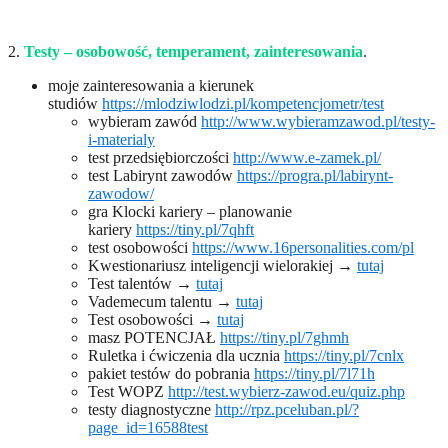
2.
Testy – osobowość, temperament, zainteresowania
.
moje zainteresowania a kierunek
studiów
https://mlodziwlodzi.pl/kompetencjometr/test
wybieram zawód
http://www.wybieramzawod.pl/testy-
i-materialy
test przedsiębiorczości
http://www.e-zamek.pl/
test Labirynt zawodów
https://progra.pl/labirynt-
zawodow/
gra Klocki kariery – planowanie
kariery
https://tiny.pl/7qhft
test osobowości
https://www.16personalities.com/pl
Kwestionariusz inteligencji wielorakiej →
tutaj
Test talentów →
tutaj
Vademecum talentu →
tutaj
Test osobowości →
tutaj
masz POTENCJAŁ
https://tiny.pl/7ghmh
Ruletka i ćwiczenia dla ucznia
https://tiny.pl/7cnlx
pakiet testów do pobrania
https://tiny.pl/7l71h
Test WOPZ
http://test.wybierz-zawod.eu/quiz.php
testy diagnostyczne
http://rpz.pceluban.pl/?
page_id=16588test