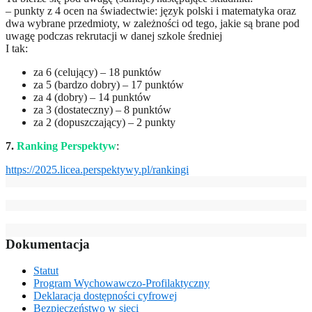
– punkty z 4 ocen na świadectwie: język polski i matematyka oraz
dwa wybrane przedmioty, w zależności od tego, jakie są brane pod
uwagę podczas rekrutacji w danej szkole średniej
I tak:
za 6 (celujący) – 18 punktów
za 5 (bardzo dobry) – 17 punktów
za 4 (dobry) – 14 punktów
za 3 (dostateczny) – 8 punktów
za 2 (dopuszczający) – 2 punkty
7.
Ranking Perspektyw
:
https://2025.licea.perspektywy.pl/rankingi
Dokumentacja
Statut
Program Wychowawczo-Profilaktyczny
Deklaracja dostępności cyfrowej
Bezpieczeństwo w sieci