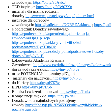
zawodowym
https://bit.ly/35AvioJ
TED inspiruje:
https://bit.ly/39W03Xn
materiały dla ucznia, rodzica i
doradcy
https://www.perspektywy3d.pl/pobierz.html
inspiracje dla doradców
zawodowych:
https://padlet.com/DOREZA/klucze
;
https://p
e.podręcznik Doradcy zawodowego
https://epodreczniki.pl/a/preorientacja-i-orientacja-
zawodowa/DpQ1p1wjh
https://epodreczniki.pl/a/klasy-vii-i-viii-szkol-
podstawowych/DycT9ipQk
https://epodreczniki.pl/a/szkoly-ponadpodstawowe-i-osoby-
dorosle/Dufy8xL1B
kolorowanka Akademia Krasnala
Zawodowca
http://www.cwrkdiz.kalisz.pl/images//kolorowa
gra zawody przyszłości
https://tiny.pl/7l75s
masz POTENCJAŁ https://tiny.pl/7ghmh
materiały dla nauczycieli
https://tiny.pl/7l75l
do Kariery
https://tiny.pl/7l75v
EIPD
https://tiny.pl/7l75b
Ruletka i ćwiczenia dla ucznia
https://tiny.pl/7cnlx
Kompetencje miękkie
https://tiny.pl/7lfll
Doradztwo dla najmłodszych poznajemy
zawody
https://abc.tvp.pl/19256593/kulisy-czyli-blekitek-
poznaje-zawody