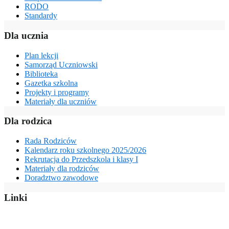
RODO
Standardy
Dla ucznia
Plan lekcji
Samorząd Uczniowski
Biblioteka
Gazetka szkolna
Projekty i programy
Materiały dla uczniów
Dla rodzica
Rada Rodziców
Kalendarz roku szkolnego 2025/2026
Rekrutacja do Przedszkola i klasy I
Materiały dla rodziców
Doradztwo zawodowe
Linki