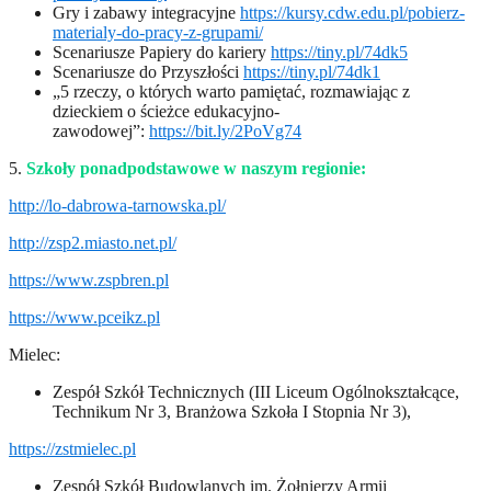
Gry i zabawy integracyjne
https://kursy.cdw.edu.pl/pobierz-
materialy-do-pracy-z-grupami/
Scenariusze Papiery do kariery
https://tiny.pl/74dk5
Scenariusze do Przyszłości
https://tiny.pl/74dk1
„5 rzeczy, o których warto pamiętać, rozmawiając z
dzieckiem o ścieżce edukacyjno-
zawodowej”:
https://bit.ly/2PoVg74
5.
Szkoły ponadpodstawowe w naszym regionie:
http://lo-dabrowa-tarnowska.pl/
http://zsp2.miasto.net.pl/
https://www.zspbren.pl
https://www.pceikz.pl
Mielec:
Zespół Szkół Technicznych (III Liceum Ogólnokształcące,
Technikum Nr 3, Branżowa Szkoła I Stopnia Nr 3),
https://zstmielec.pl
Zespół Szkół Budowlanych im. Żołnierzy Armii