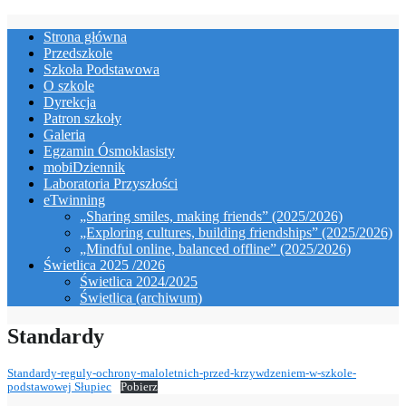
Skip
Strona główna
to
Przedszkole
content
Szkoła Podstawowa
O szkole
Dyrekcja
Patron szkoły
Galeria
Egzamin Ósmoklasisty
mobiDziennik
Laboratoria Przyszłości
eTwinning
„Sharing smiles, making friends” (2025/2026)
„Exploring cultures, building friendships” (2025/2026)
„Mindful online, balanced offline” (2025/2026)
Świetlica 2025 /2026
Świetlica 2024/2025
Świetlica (archiwum)
Standardy
Standardy-reguly-ochrony-maloletnich-przed-krzywdzeniem-w-szkole-
podstawowej Słupiec
Pobierz