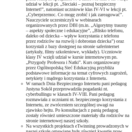
udział w lekcji pt. „Sieciaki – poznaj bezpieczny
Internet!”, natomiast uczniowie klas IV-VI w lekcji pt.
„Cyberprzemoc. Co mogę zrobić i jak zareagować”.
Nauczyciele uczestniczyli w webinarach
organizowanych przez DBI (m.in. „Algorytmy traumy
– aspekty społeczne i edukacyjne”, „Blisko telefonu,
daleko od dziecka – wpływ korzystania z telefonu
przez rodziców na rozwój i dobrostan dziecka”) oraz
korzystali z bazy dostępnej na stronie saferinternet
(artykuły, filmy szkoleniowe, wykłady). Uczniowie
klasy IV wzięli udział w kursie internetowym pn.
„Przygody Profesora i Natki”. Kurs organizowany
przez Ogólnopolską Sieć Edukacyjną przybliża
podstawowe informacje na temat cyfrowych zagrożeń,
netykiety i mądrego korzystania z Internetu.
W ramach Dnia Bezpiecznego Internetu pani pedagog
Justyna Sokół przeprowadziła pogadanki nt.
cyberbullingu w klasach IV-VIII. Pani pedagog
rozmawiała z uczniami nt. bezpiecznego korzystania z
Internetu, ze zwróceniem szczególnej uwagi na
zjawisko hejtu. Po konsultacjach z panią pedagog
zostały również umieszczone materiały dla rodziców na
stronie internetowej naszej szkoły.
Na wszystkich projektach eTwinning prowadzonych w
naszej szkole omawiane były również kwestie praw