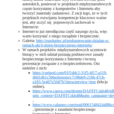
autorskich, ponieważ w projektach międzynarodowych
często korzystamy z komputerów i Internetu aby
tworzyć materiały zadaniowe. Z racji tego, że w tych
projektach rozwijamy kompetencje kluczowe ważne
jest, aby uczyć się poprawnych zachowań w
Internecie.
Internet to już nieodłączna część naszego życia, więc
warto korzystać z niego rozsądnie i bezpiecznie.
Galeria:
http://zspslupiec.pl/podsumowanie-dzialan-w-
ramach-akcji-dzien-bezpiecznego-internetu/
W ramach projektów międzynarodowych uczniowie
biorący w nich udział poznają podstawowe zasady
bezpiecznego korzystania z Internetu i tworzą
prezentacje związane z e-bezpieczeństwem. Oto
niektóre z nich:
https://curipod.com/01f1ddc2-31f5-4f17-a119-
d0d1db1c5bba/lessons/c7c98de9-216b-47cb-
a183-5e467e5f4f7b?showpreview=true
(lekcja
online),
https://www.canva.com/design/DAF8TCskh48/
utm_content=DAF8TCskh48&utm_campaign=desi
,
https://www.calameo.com/read/00615484244f86c
, (prezentacje z zasadami bezpiecznego
korzystania z Internetu)