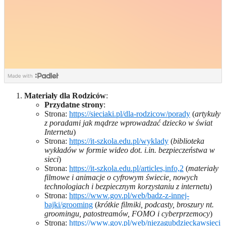
Materiały dla
Rodziców
:
Przydatne strony
:
Strona:
https://sieciaki.pl/dla-rodzicow/porady
(
artykuły
z poradami jak mądrze wprowadzać dziecko w świat
Internetu
)
Strona:
https://it-szkola.edu.pl/wyklady
(
biblioteka
wykładów w formie wideo dot. i.in. bezpieczeństwa w
sieci
)
Strona:
https://it-szkola.edu.pl/articles,info,2
(
materiały
filmowe i animacje o cyfrowym świecie, nowych
technologiach i bezpiecznym korzystaniu z internetu
)
Strona:
https://www.gov.pl/web/badz-z-innej-
bajki/grooming
(
krótkie filmiki, podcasty, broszury nt.
groomingu, patostreamów, FOMO i cyberprzemocy
)
Strona:
https://www.gov.pl/web/niezagubdzieckawsieci