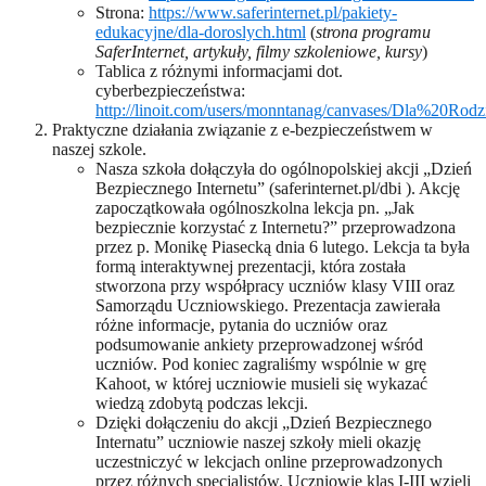
Strona:
https://www.saferinternet.pl/pakiety-
edukacyjne/dla-doroslych.html
(
strona programu
SaferInternet, artykuły, filmy szkoleniowe, kursy
)
Tablica z różnymi informacjami dot.
cyberbezpieczeństwa:
http://linoit.com/users/monntanag/canvases/Dla%20R
Praktyczne działania związanie z e-bezpieczeństwem w
naszej szkole.
Nasza szkoła dołączyła do ogólnopolskiej akcji „Dzień
Bezpiecznego Internetu” (saferinternet.pl/dbi ). Akcję
zapoczątkowała ogólnoszkolna lekcja pn. „Jak
bezpiecznie korzystać z Internetu?” przeprowadzona
przez p. Monikę Piasecką dnia 6 lutego. Lekcja ta była
formą interaktywnej prezentacji, która została
stworzona przy współpracy uczniów klasy VIII oraz
Samorządu Uczniowskiego. Prezentacja zawierała
różne informacje, pytania do uczniów oraz
podsumowanie ankiety przeprowadzonej wśród
uczniów. Pod koniec zagraliśmy wspólnie w grę
Kahoot, w której uczniowie musieli się wykazać
wiedzą zdobytą podczas lekcji.
Dzięki dołączeniu do akcji „Dzień Bezpiecznego
Internatu” uczniowie naszej szkoły mieli okazję
uczestniczyć w lekcjach online przeprowadzonych
przez różnych specjalistów. Uczniowie klas I-III wzięli