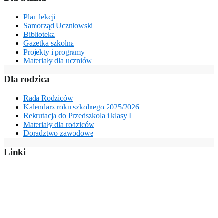
Plan lekcji
Samorząd Uczniowski
Biblioteka
Gazetka szkolna
Projekty i programy
Materiały dla uczniów
Dla rodzica
Rada Rodziców
Kalendarz roku szkolnego 2025/2026
Rekrutacja do Przedszkola i klasy I
Materiały dla rodziców
Doradztwo zawodowe
Linki