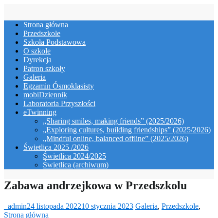
Skip
to
Strona główna
content
Przedszkole
Szkoła Podstawowa
O szkole
Dyrekcja
Patron szkoły
Galeria
Egzamin Ósmoklasisty
mobiDziennik
Laboratoria Przyszłości
eTwinning
„Sharing smiles, making friends” (2025/2026)
„Exploring cultures, building friendships” (2025/2026)
„Mindful online, balanced offline” (2025/2026)
Świetlica 2025 /2026
Świetlica 2024/2025
Świetlica (archiwum)
Zabawa andrzejkowa w Przedszkolu
_admin
24 listopada 2022
10 stycznia 2023
Galeria
,
Przedszkole
,
Strona główna