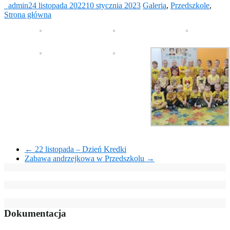
_admin
24 listopada 2022
10 stycznia 2023
Galeria
,
Przedszkole
,
Strona główna
←
22 listopada – Dzień Kredki
Zabawa andrzejkowa w Przedszkolu
→
Dokumentacja