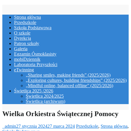
Skip
to
Strona główna
content
Przedszkole
Szkoła Podstawowa
O szkole
Dyrekcja
Patron szkoły
Galeria
Egzamin Ósmoklasisty
mobiDziennik
Laboratoria Przyszłości
eTwinning
„Sharing smiles, making friends” (2025/2026)
„Exploring cultures, building friendships” (2025/2026)
„Mindful online, balanced offline” (2025/2026)
Świetlica 2025 /2026
Świetlica 2024/2025
Świetlica (archiwum)
Wielka Orkiestra Świątecznej Pomocy
_admin
27 stycznia 2024
27 marca 2024
Przedszkole
,
Strona główna
,