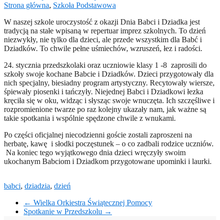
Strona główna
,
Szkoła Podstawowa
W naszej szkole uroczystość z okazji Dnia Babci i Dziadka jest
tradycją na stałe wpisaną w repertuar imprez szkolnych. To dzień
niezwykły, nie tylko dla dzieci, ale przede wszystkim dla Babć i
Dziadków. To chwile pełne uśmiechów, wzruszeń, łez i radości.
24. stycznia przedszkolaki oraz uczniowie klasy 1 -8 zaprosili do
szkoły swoje kochane Babcie i Dziadków. Dzieci przygotowały dla
nich specjalny, biesiadny program artystyczny. Recytowały wiersze,
śpiewały piosenki i tańczyły. Niejednej Babci i Dziadkowi łezka
kręciła się w oku, widząc i słysząc swoje wnuczęta. Ich szczęśliwe i
rozpromienione twarze po raz kolejny ukazały nam, jak ważne są
takie spotkania i wspólnie spędzone chwile z wnukami.
Po części oficjalnej niecodzienni goście zostali zaproszeni na
herbatę, kawę i słodki poczęstunek – o co zadbali rodzice uczniów.
Na koniec tego wyjątkowego dnia dzieci wręczyły swoim
ukochanym Babciom i Dziadkom przygotowane upominki i laurki.
babci
,
dziadzia
,
dzień
←
Wielka Orkiestra Świątecznej Pomocy
Spotkanie w Przedszkolu
→