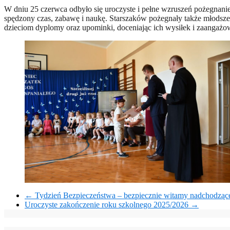
W dniu 25 czerwca odbyło się uroczyste i pełne wzruszeń pożegnanie
spędzony czas, zabawę i naukę. Starszaków pożegnały także młodsze
dzieciom dyplomy oraz upominki, doceniając ich wysiłek i zaangażo
←
Tydzień Bezpieczeństwa – bezpiecznie witamy nadchodząc
Uroczyste zakończenie roku szkolnego 2025/2026
→