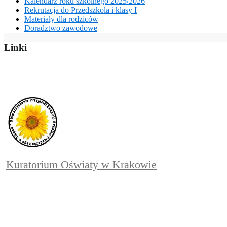
Kalendarz roku szkolnego 2025/2026
Rekrutacja do Przedszkola i klasy I
Materiały dla rodziców
Doradztwo zawodowe
Linki
Kuratorium Oświaty w Krakowie