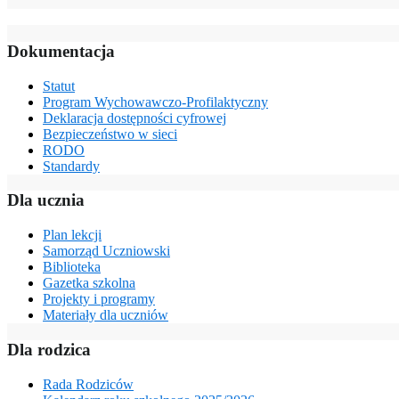
Dokumentacja
Statut
Program Wychowawczo-Profilaktyczny
Deklaracja dostępności cyfrowej
Bezpieczeństwo w sieci
RODO
Standardy
Dla ucznia
Plan lekcji
Samorząd Uczniowski
Biblioteka
Gazetka szkolna
Projekty i programy
Materiały dla uczniów
Dla rodzica
Rada Rodziców