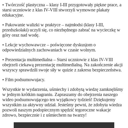
• Twórczość plastyczna – klasy I-III przygotowały piękne prace, a
starsi uczniowie z klas IV-VIII stworzyli wymowne plakaty
edukacyjne.
• Pakowanie walizki w praktyce – najmłodsi (klasy I-III,
przedszkolaki) uczyli się, co niezbędnego zabrać na wycieczkę w
góry oraz nad wodę.
• Lekcje wychowawcze – poświęcone dyskusjom o
odpowiedzialnych zachowaniach w czasie wolnym.
• Prezentacja multimedialna – Starsi uczniowie z klas IV-VIII
obejrzeli ciekawą prezentację multimedialną. Na zakończenie akcji
wszyscy sprawdzili swoje siły w quizie z zakresu bezpieczeństwa.
• Film podsumowujacy.
Wszystkie te wydarzenia, uśmiechy i zdobytą wiedzę zamknęliśmy
w jednym krótkim nagraniu. Zapraszamy do obejrzenia naszego
wideo podsumowującego ten wyjątkowy tydzień! Dziękujemy
wszystkim za aktywny udział. Jesteśmy pewni, że zdobyta wiedza
pozwoli naszym podopiecznym spędzić tegoroczne wakacje
zdrowo, bezpiecznie i z uśmiechem na twarzy!