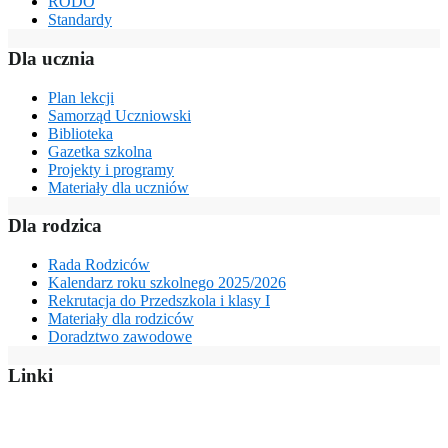
RODO
Standardy
Dla ucznia
Plan lekcji
Samorząd Uczniowski
Biblioteka
Gazetka szkolna
Projekty i programy
Materiały dla uczniów
Dla rodzica
Rada Rodziców
Kalendarz roku szkolnego 2025/2026
Rekrutacja do Przedszkola i klasy I
Materiały dla rodziców
Doradztwo zawodowe
Linki