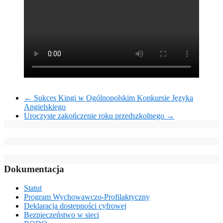
←
Sukces Kingi w Ogólnopolskim Konkursie Języka
Angielskiego
Uroczyste zakończenie roku przedszkolnego
→
Dokumentacja
Statut
Program Wychowawczo-Profilaktyczny
Deklaracja dostępności cyfrowej
Bezpieczeństwo w sieci