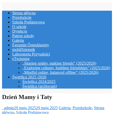
Skip
to
Strona główna
content
Przedszkole
Szkoła Podstawowa
O szkole
Dyrekcja
Patron szkoły
Galeria
Egzamin Ósmoklasisty
mobiDziennik
Laboratoria Przyszłości
eTwinning
„Sharing smiles, making friends” (2025/2026)
„Exploring cultures, building friendships” (2025/2026)
„Mindful online, balanced offline” (2025/2026)
Świetlica 2025 /2026
Świetlica 2024/2025
Świetlica (archiwum)
Dzień Mamy i Taty
_admin
29 maja 2025
29 maja 2025
Galeria
,
Przedszkole
,
Strona
główna
,
Szkoła Podstawowa