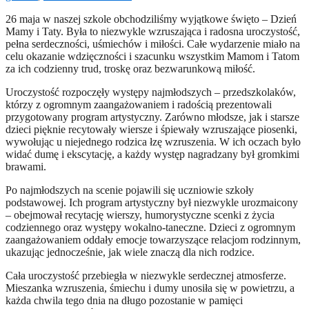
26 maja w naszej szkole obchodziliśmy wyjątkowe święto – Dzień
Mamy i Taty. Była to niezwykle wzruszająca i radosna uroczystość,
pełna serdeczności, uśmiechów i miłości. Całe wydarzenie miało na
celu okazanie wdzięczności i szacunku wszystkim Mamom i Tatom
za ich codzienny trud, troskę oraz bezwarunkową miłość.
Uroczystość rozpoczęły występy najmłodszych – przedszkolaków,
którzy z ogromnym zaangażowaniem i radością prezentowali
przygotowany program artystyczny. Zarówno młodsze, jak i starsze
dzieci pięknie recytowały wiersze i śpiewały wzruszające piosenki,
wywołując u niejednego rodzica łzę wzruszenia. W ich oczach było
widać dumę i ekscytację, a każdy występ nagradzany był gromkimi
brawami.
Po najmłodszych na scenie pojawili się uczniowie szkoły
podstawowej. Ich program artystyczny był niezwykle urozmaicony
– obejmował recytację wierszy, humorystyczne scenki z życia
codziennego oraz występy wokalno-taneczne. Dzieci z ogromnym
zaangażowaniem oddały emocje towarzyszące relacjom rodzinnym,
ukazując jednocześnie, jak wiele znaczą dla nich rodzice.
Cała uroczystość przebiegła w niezwykle serdecznej atmosferze.
Mieszanka wzruszenia, śmiechu i dumy unosiła się w powietrzu, a
każda chwila tego dnia na długo pozostanie w pamięci