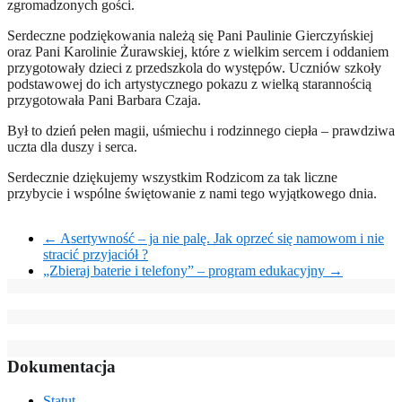
zgromadzonych gości.
Serdeczne podziękowania należą się Pani Paulinie Gierczyńskiej
oraz Pani Karolinie Żurawskiej, które z wielkim sercem i oddaniem
przygotowały dzieci z przedszkola do występów. Uczniów szkoły
podstawowej do ich artystycznego pokazu z wielką starannością
przygotowała Pani Barbara Czaja.
Był to dzień pełen magii, uśmiechu i rodzinnego ciepła – prawdziwa
uczta dla duszy i serca.
Serdecznie dziękujemy wszystkim Rodzicom za tak liczne
przybycie i wspólne świętowanie z nami tego wyjątkowego dnia.
←
Asertywność – ja nie palę. Jak oprzeć się namowom i nie
stracić przyjaciół ?
„Zbieraj baterie i telefony” – program edukacyjny
→
Dokumentacja
Statut