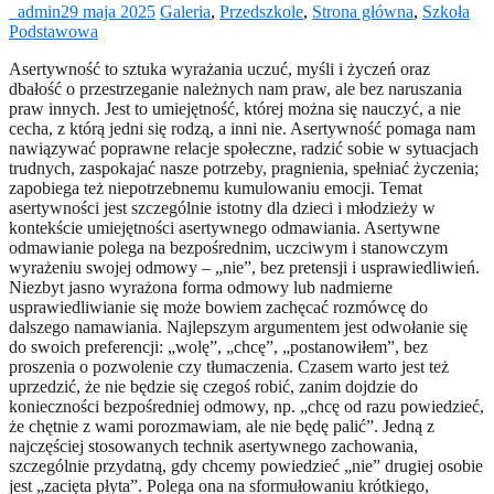
_admin
29 maja 2025
Galeria
,
Przedszkole
,
Strona główna
,
Szkoła
Podstawowa
Asertywność to sztuka wyrażania uczuć, myśli i życzeń oraz
dbałość o przestrzeganie należnych nam praw, ale bez naruszania
praw innych. Jest to umiejętność, której można się nauczyć, a nie
cecha, z którą jedni się rodzą, a inni nie. Asertywność pomaga nam
nawiązywać poprawne relacje społeczne, radzić sobie w sytuacjach
trudnych, zaspokajać nasze potrzeby, pragnienia, spełniać życzenia;
zapobiega też niepotrzebnemu kumulowaniu emocji. Temat
asertywności jest szczególnie istotny dla dzieci i młodzieży w
kontekście umiejętności asertywnego odmawiania. Asertywne
odmawianie polega na bezpośrednim, uczciwym i stanowczym
wyrażeniu swojej odmowy – „nie”, bez pretensji i usprawiedliwień.
Niezbyt jasno wyrażona forma odmowy lub nadmierne
usprawiedliwianie się może bowiem zachęcać rozmówcę do
dalszego namawiania. Najlepszym argumentem jest odwołanie się
do swoich preferencji: „wolę”, „chcę”, „postanowiłem”, bez
proszenia o pozwolenie czy tłumaczenia. Czasem warto jest też
uprzedzić, że nie będzie się czegoś robić, zanim dojdzie do
konieczności bezpośredniej odmowy, np. „chcę od razu powiedzieć,
że chętnie z wami porozmawiam, ale nie będę palić”. Jedną z
najczęściej stosowanych technik asertywnego zachowania,
szczególnie przydatną, gdy chcemy powiedzieć „nie” drugiej osobie
jest „zacięta płyta”. Polega ona na sformułowaniu krótkiego,