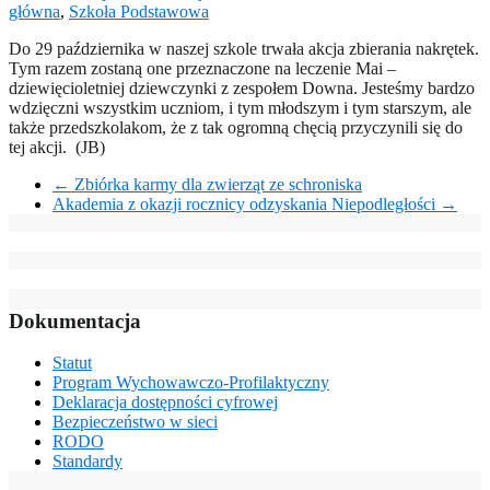
główna
,
Szkoła Podstawowa
Do 29 października w naszej szkole trwała akcja zbierania nakrętek.
Tym razem zostaną one przeznaczone na leczenie Mai –
dziewięcioletniej dziewczynki z zespołem Downa. Jesteśmy bardzo
wdzięczni wszystkim uczniom, i tym młodszym i tym starszym, ale
także przedszkolakom, że z tak ogromną chęcią przyczynili się do
tej akcji. (JB)
←
Zbiórka karmy dla zwierząt ze schroniska
Akademia z okazji rocznicy odzyskania Niepodległości
→
Dokumentacja
Statut
Program Wychowawczo-Profilaktyczny
Deklaracja dostępności cyfrowej
Bezpieczeństwo w sieci
RODO
Standardy