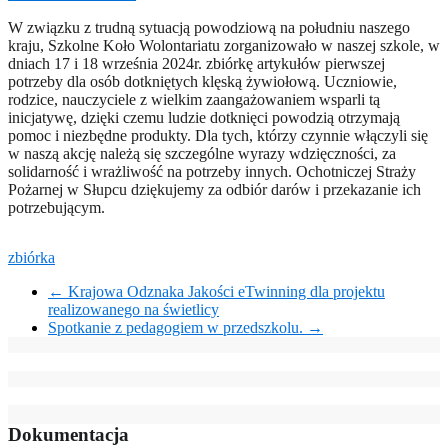
W związku z trudną sytuacją powodziową na południu naszego
kraju, Szkolne Koło Wolontariatu zorganizowało w naszej szkole, w
dniach 17 i 18 września 2024r. zbiórkę artykułów pierwszej
potrzeby dla osób dotkniętych klęską żywiołową. Uczniowie,
rodzice, nauczyciele z wielkim zaangażowaniem wsparli tą
inicjatywę, dzięki czemu ludzie dotknięci powodzią otrzymają
pomoc i niezbędne produkty. Dla tych, którzy czynnie włączyli się
w naszą akcję należą się szczególne wyrazy wdzięczności, za
solidarność i wrażliwość na potrzeby innych. Ochotniczej Straży
Pożarnej w Słupcu dziękujemy za odbiór darów i przekazanie ich
potrzebującym.
zbiórka
←
Krajowa Odznaka Jakości eTwinning dla projektu
realizowanego na świetlicy
Spotkanie z pedagogiem w przedszkolu.
→
Dokumentacja