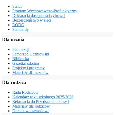
Statut
Program Wychowawczo-Profilaktyczny
Deklaracja dostępności cyfrowej
Bezpieczeństwo w sieci
RODO
Standardy
Dla ucznia
Plan lekcji
Samorząd Uczniowski
Biblioteka
Gazetka szkolna
Projekty i programy
Materiały dla uczniów
Dla rodzica
Rada Rodziców
Kalendarz roku szkolnego 2025/2026
Rekrutacja do Przedszkola i klasy I
Materiały dla rodziców
Doradztwo zawodowe