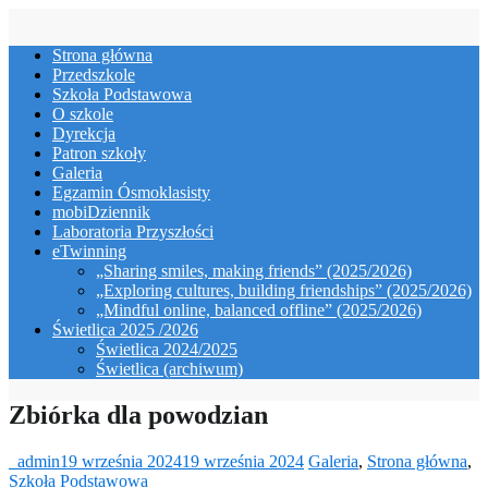
Skip
to
Strona główna
content
Przedszkole
Szkoła Podstawowa
O szkole
Dyrekcja
Patron szkoły
Galeria
Egzamin Ósmoklasisty
mobiDziennik
Laboratoria Przyszłości
eTwinning
„Sharing smiles, making friends” (2025/2026)
„Exploring cultures, building friendships” (2025/2026)
„Mindful online, balanced offline” (2025/2026)
Świetlica 2025 /2026
Świetlica 2024/2025
Świetlica (archiwum)
Zbiórka dla powodzian
_admin
19 września 2024
19 września 2024
Galeria
,
Strona główna
,
Szkoła Podstawowa