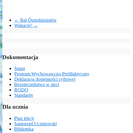
.
←
Bal Ósmoklasistów
Wakacje!
→
Dokumentacja
Statut
Program Wychowawczo-Profilaktyczny
Deklaracja dostępności cyfrowej
Bezpieczeństwo w sieci
RODO
Standardy
Dla ucznia
Plan lekcji
Samorząd Uczniowski
Biblioteka