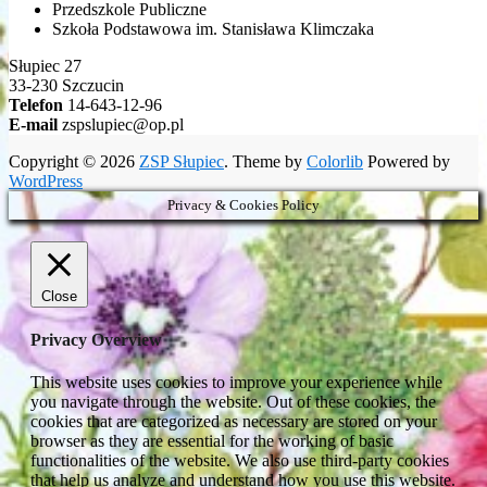
Przedszkole Publiczne
Szkoła Podstawowa im. Stanisława Klimczaka
Słupiec 27
33-230 Szczucin
Telefon
14-643-12-96
E-mail
zspslupiec@op.pl
Copyright © 2026
ZSP Słupiec
. Theme by
Colorlib
Powered by
WordPress
Privacy & Cookies Policy
Close
Privacy Overview
This website uses cookies to improve your experience while
you navigate through the website. Out of these cookies, the
cookies that are categorized as necessary are stored on your
browser as they are essential for the working of basic
functionalities of the website. We also use third-party cookies
that help us analyze and understand how you use this website.