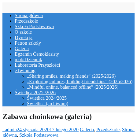
Skip
to
Strona główna
content
Przedszkole
Szkoła Podstawowa
O szkole
Dyrekcja
Patron szkoły
Galeria
Egzamin Ósmoklasisty
mobiDziennik
Laboratoria Przyszłości
eTwinning
„Sharing smiles, making friends” (2025/2026)
„Exploring cultures, building friendships” (2025/2026)
„Mindful online, balanced offline” (2025/2026)
Świetlica 2025 /2026
Świetlica 2024/2025
Świetlica (archiwum)
Zabawa choinkowa (galeria)
_admin
24 stycznia 2020
17 lutego 2020
Galeria
,
Przedszkole
,
Strona
główna
,
Szkoła Podstawowa