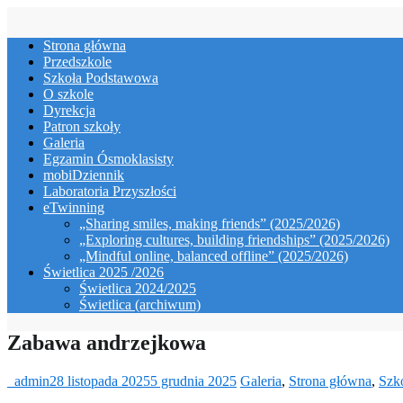
Skip
to
Strona główna
content
Przedszkole
Szkoła Podstawowa
O szkole
Dyrekcja
Patron szkoły
Galeria
Egzamin Ósmoklasisty
mobiDziennik
Laboratoria Przyszłości
eTwinning
„Sharing smiles, making friends” (2025/2026)
„Exploring cultures, building friendships” (2025/2026)
„Mindful online, balanced offline” (2025/2026)
Świetlica 2025 /2026
Świetlica 2024/2025
Świetlica (archiwum)
Zabawa andrzejkowa
_admin
28 listopada 2025
5 grudnia 2025
Galeria
,
Strona główna
,
Szk