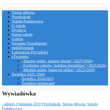
Skip
to
Strona główna
content
Przedszkole
Szkoła Podstawowa
O szkole
Dyrekcja
Patron szkoły
Galeria
Egzamin Ósmoklasisty
mobiDziennik
Laboratoria Przyszłości
eTwinning
„Sharing smiles, making friends” (2025/2026)
„Exploring cultures, building friendships” (2025/2026)
„Mindful online, balanced offline” (2025/2026)
Świetlica 2025 /2026
Świetlica 2024/2025
Świetlica (archiwum)
Wywiadówka
_admin
13 listopada 2019
Przedszkole
,
Strona główna
,
Szkoła
Podstawowa