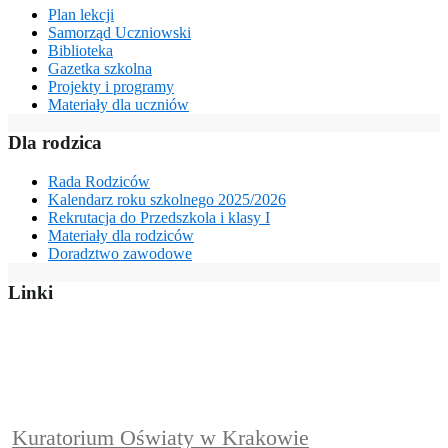
Plan lekcji
Samorząd Uczniowski
Biblioteka
Gazetka szkolna
Projekty i programy
Materiały dla uczniów
Dla rodzica
Rada Rodziców
Kalendarz roku szkolnego 2025/2026
Rekrutacja do Przedszkola i klasy I
Materiały dla rodziców
Doradztwo zawodowe
Linki
Kuratorium Oświaty w Krakowie