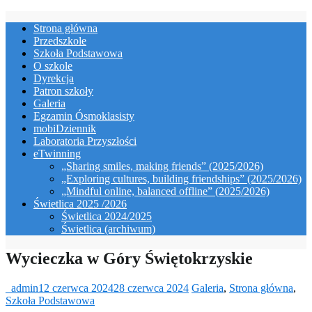
Skip
Strona główna
to
Przedszkole
content
Szkoła Podstawowa
O szkole
Dyrekcja
Patron szkoły
Galeria
Egzamin Ósmoklasisty
mobiDziennik
Laboratoria Przyszłości
eTwinning
„Sharing smiles, making friends” (2025/2026)
„Exploring cultures, building friendships” (2025/2026)
„Mindful online, balanced offline” (2025/2026)
Świetlica 2025 /2026
Świetlica 2024/2025
Świetlica (archiwum)
Wycieczka w Góry Świętokrzyskie
_admin
12 czerwca 2024
28 czerwca 2024
Galeria
,
Strona główna
,
Szkoła Podstawowa