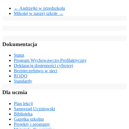
←
Andrzejki w przedszkolu
Mikołaj w naszej szkole
→
Dokumentacja
Statut
Program Wychowawczo-Profilaktyczny
Deklaracja dostępności cyfrowej
Bezpieczeństwo w sieci
RODO
Standardy
Dla ucznia
Plan lekcji
Samorząd Uczniowski
Biblioteka
Gazetka szkolna
Projekty i programy