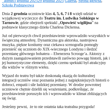
_admin
3 grudnia 2025
29 grudnia 2025
Galeria
,
Strona główna
,
Szkoła Podstawowa
Dnia
2 grudnia
uczniowie klas
4, 5, 6, 7 i 8
wzięli udział w
wyjątkowej wycieczce do
Teatru im. Ludwika Solskiego w
Tarnowie
, gdzie obejrzeli spektakl „
Opowieść wigilijna
” na
podstawie klasycznego dzieła Charlesa Dickensa.
Już od pierwszych chwil przedstawienie wprowadziło wszystkich w
świąteczną atmosferę. Dynamiczna gra aktorska, nastrojowa
muzyka, piękne kostiumy oraz ciekawa scenografia pomogły
przenieść się uczniom do XIX-wiecznego Londynu i śledzić
przemianę głównego bohatera – Ebenezera Scrooge’a. Aktorzy z
dużym zaangażowaniem przedstawili zarówno powagę historii, jak i
jej humorystyczne elementy, dzięki czemu spektakl był atrakcyjny
dla widzów w różnym wieku.
Wyjazd do teatru był także doskonałą okazją do kulturalnej
integracji uczniów oraz poznania jednej z najpiękniejszych historii o
dobroci, empatii i sile ludzkiej przemiany. W drodze powrotnej
uczniowie chętnie dzielili się wrażeniami, podkreślając, że
przedstawienie poruszyło ich i wprowadziło w klimat zbliżających
się świąt.
Jesteśmy pewni, że to nie ostatnia taka teatralna przygoda!