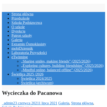
Skip
to
Strona główna
content
Przedszkole
Szkoła Podstawowa
O szkole
Dyrekcja
Patron szkoły
Galeria
Egzamin Ósmoklasisty
mobiDziennik
Laboratoria Przyszłości
eTwinning
„Sharing smiles, making friends” (2025/2026)
„Exploring cultures, building friendships” (2025/2026)
„Mindful online, balanced offline” (2025/2026)
Świetlica 2025 /2026
Świetlica 2024/2025
Świetlica (archiwum)
Wycieczka do Pacanowa
_admin
23 czerwca 2021
1 lipca 2021
Galeria
,
Strona główna
,