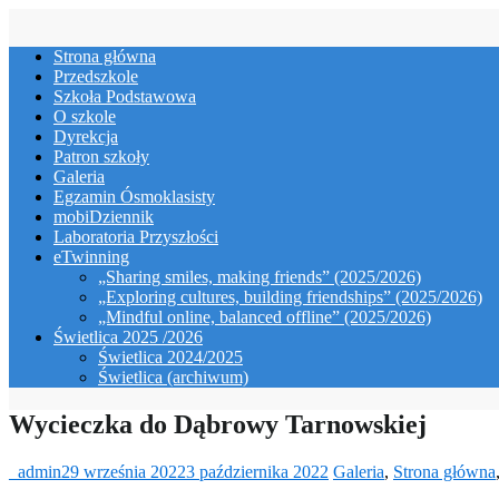
Skip
to
Strona główna
content
Przedszkole
Szkoła Podstawowa
O szkole
Dyrekcja
Patron szkoły
Galeria
Egzamin Ósmoklasisty
mobiDziennik
Laboratoria Przyszłości
eTwinning
„Sharing smiles, making friends” (2025/2026)
„Exploring cultures, building friendships” (2025/2026)
„Mindful online, balanced offline” (2025/2026)
Świetlica 2025 /2026
Świetlica 2024/2025
Świetlica (archiwum)
Wycieczka do Dąbrowy Tarnowskiej
_admin
29 września 2022
3 października 2022
Galeria
,
Strona główna