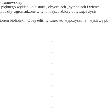
y Tarnowskiej.
ięknego wykładu o historii , obyczajach , symbolach i wierze
wzbudziły zgromadzone w tym miejscu zbiory dotyczące życia
gozbiorem biblioteki . Obejrzeliśmy czasowo wypożyczoną wystawę pt.