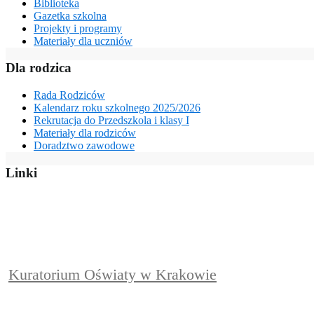
Biblioteka
Gazetka szkolna
Projekty i programy
Materiały dla uczniów
Dla rodzica
Rada Rodziców
Kalendarz roku szkolnego 2025/2026
Rekrutacja do Przedszkola i klasy I
Materiały dla rodziców
Doradztwo zawodowe
Linki
Kuratorium Oświaty w Krakowie