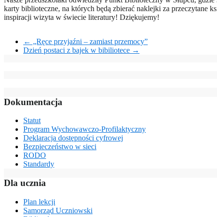
karty biblioteczne, na których będą zbierać naklejki za przeczytane k
inspiracji wizyta w świecie literatury! Dziękujemy!
←
„Ręce przyjaźni – zamiast przemocy”
Dzień postaci z bajek w bibiliotece
→
Dokumentacja
Statut
Program Wychowawczo-Profilaktyczny
Deklaracja dostępności cyfrowej
Bezpieczeństwo w sieci
RODO
Standardy
Dla ucznia
Plan lekcji
Samorząd Uczniowski