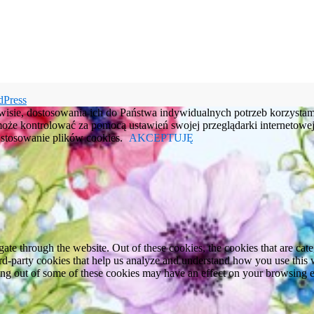
dPress
rwisie, dostosowania ich do Państwa indywidualnych potrzeb korzysta
e kontrolować za pomocą ustawień swojej przeglądarki internetowej.
e stosowanie plików cookies.
AKCEPTUJĘ
te through the website. Out of these cookies, the cookies that are cate
hird-party cookies that help us analyze and understand how you use this
ting out of some of these cookies may have an effect on your browsing 