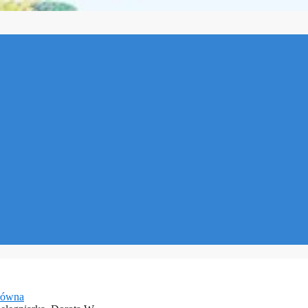
łówna