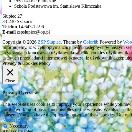
Przedszkole Publiczne
Szkoła Podstawowa im. Stanisława Klimczaka
Słupiec 27
33-230 Szczucin
Telefon
14-643-12-96
E-mail
zspslupiec@op.pl
Copyright © 2026
ZSP Słupiec
. Theme by
Colorlib
Powered by
Wor
Informujemy, iż w celu optymalizacji treści dostępnych w naszym se
urządzeniach końcowych użytkowników. Pliki cookies użytkownik moż
ustawień przeglądarki internetowej oznacza, iż użytkownik akceptuj
Privacy & Cookies Policy
Close
Privacy Overview
This website uses cookies to improve your experience while you naviga
for the working of basic functionalities of the website. We also use t
consent. You also have the option to opt-out of these cookies. But op
Necessary
Necessary
Always Enabled