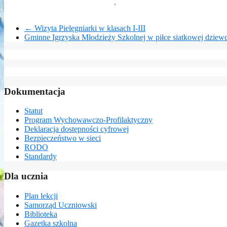
←
Wizyta Pielęgniarki w klasach I-III
Gminne Igrzyska Młodzieży Szkolnej w piłce siatkowej dziew
Dokumentacja
Statut
Program Wychowawczo-Profilaktyczny
Deklaracja dostępności cyfrowej
Bezpieczeństwo w sieci
RODO
Standardy
Dla ucznia
Plan lekcji
Samorząd Uczniowski
Biblioteka
Gazetka szkolna