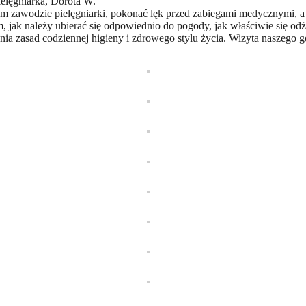
ielęgniarka, Dorota W.
nym zawodzie pielęgniarki, pokonać lęk przed zabiegami medycznymi, 
, jak należy ubierać się odpowiednio do pogody, jak właściwie się o
ia zasad codziennej higieny i zdrowego stylu życia. Wizyta naszego 