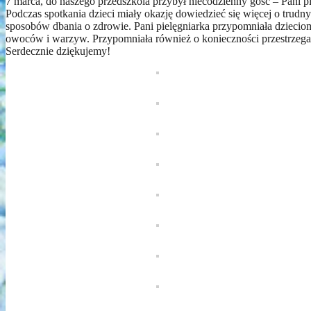
7 marca, do naszego przedszkola przybył niecodzienny gość – Pani p
Podczas spotkania dzieci miały okazję dowiedzieć się więcej o trud
sposobów dbania o zdrowie. Pani pielęgniarka przypomniała dzieciom
owoców i warzyw. Przypomniała również o konieczności przestrzegan
Serdecznie dziękujemy!