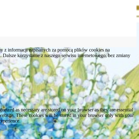
my z informacji zapisanych za pomocą plików cookies na
 Dalsze korzystanie z naszego serwisu internetowego, bez zmiany
gorized as necessary are stored on your browser as they are essential
 website. These cookies will be stored in your browser only with your
experience.