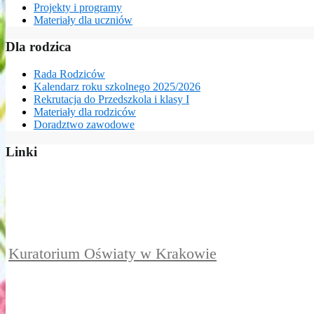
Projekty i programy
Materiały dla uczniów
Dla rodzica
Rada Rodziców
Kalendarz roku szkolnego 2025/2026
Rekrutacja do Przedszkola i klasy I
Materiały dla rodziców
Doradztwo zawodowe
Linki
Kuratorium Oświaty w Krakowie