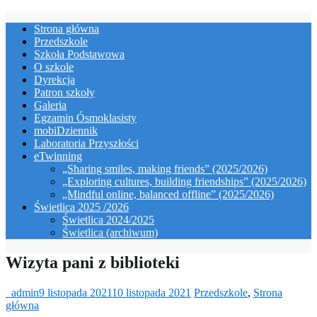
Skip
Strona główna
to
Przedszkole
content
Szkoła Podstawowa
O szkole
Dyrekcja
Patron szkoły
Galeria
Egzamin Ósmoklasisty
mobiDziennik
Laboratoria Przyszłości
eTwinning
„Sharing smiles, making friends” (2025/2026)
„Exploring cultures, building friendships” (2025/2026)
„Mindful online, balanced offline” (2025/2026)
Świetlica 2025 /2026
Świetlica 2024/2025
Świetlica (archiwum)
Wizyta pani z biblioteki
_admin
9 listopada 2021
10 listopada 2021
Przedszkole
,
Strona
główna