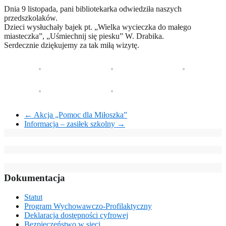
Dnia 9 listopada, pani bibliotekarka odwiedziła naszych
przedszkolaków.
Dzieci wysłuchały bajek pt. „Wielka wycieczka do małego
miasteczka”, „Uśmiechnij się piesku” W. Drabika.
Serdecznie dziękujemy za tak miłą wizytę.
←
Akcja „Pomoc dla Miłoszka”
Informacja – zasiłek szkolny
→
Dokumentacja
Statut
Program Wychowawczo-Profilaktyczny
Deklaracja dostępności cyfrowej
Bezpieczeństwo w sieci