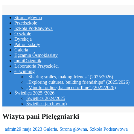
Skip
to
Strona główna
content
Przedszkole
Szkoła Podstawowa
O szkole
Dyrekcja
Patron szkoły
Galeria
Egzamin Ósmoklasisty
mobiDziennik
Laboratoria Przyszłości
eTwinning
„Sharing smiles, making friends” (2025/2026)
„Exploring cultures, building friendships” (2025/2026)
„Mindful online, balanced offline” (2025/2026)
Świetlica 2025 /2026
Świetlica 2024/2025
Świetlica (archiwum)
Wizyta pani Pielęgniarki
_admin
29 maja 2023
Galeria
,
Strona główna
,
Szkoła Podstawowa