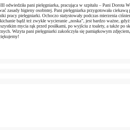
III odwiedziła pani pielęgniarka, pracująca w szpitalu – Pani Dorota
wać zasady higieny osobistej. Pani pielęgniarka przygotowała ciekawą 
iki pracy pielęgniarki. Ochoczo statystowały podczas mierzenia ciśnie
kichanie bądź też zwykłe wycieranie „noska”, jest bardzo ważne, gdyż
zystkim mycia rąk przed posiłkami, po wyjściu z toalety, a także po 
ych. Wizyta pani pielęgniarki zakończyła się pamiątkowym zdjęciem,
dziękujemy!