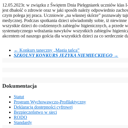
12.05.2023r. w związku z Świętem Dnia Pielęgniarek uczniów klas I-
jest dbałość o zdrowie oraz w jaki sposób należy odpowiednio zacho
czym polega jej praca. Uczniowie „na własnej skórze” poznawały tajn
medycznej. Podczas spotkania dzieci uświadomiły sobie, iż niewinne 
wszystkie dzieci do codziennych zabiegów higienicznych, a przede ws
systematycznego wdrażania nawyków wszystkich zabiegów higieniczn
akcentem od naszego gościa dla wszystkich dzieci za co serdecznie 
←
Konkurs taneczny „Magia tańca”
SZKOLNY KONKURS JĘZYKA NIEMIECKIEGO
→
Dokumentacja
Statut
Program Wychowawczo-Profilaktyczny
Deklaracja dostępności cyfrowej
Bezpieczeństwo w sieci
RODO
Standardy