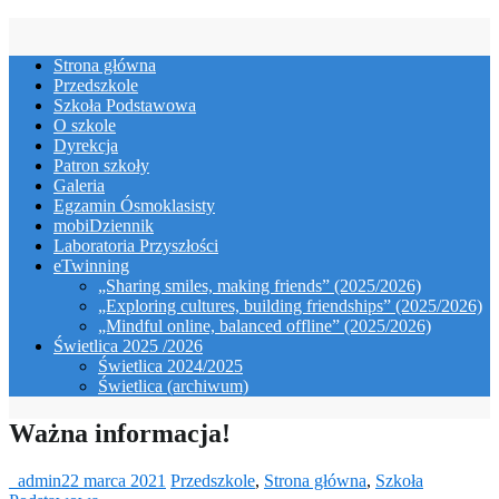
Skip
to
Strona główna
content
Przedszkole
Szkoła Podstawowa
O szkole
Dyrekcja
Patron szkoły
Galeria
Egzamin Ósmoklasisty
mobiDziennik
Laboratoria Przyszłości
eTwinning
„Sharing smiles, making friends” (2025/2026)
„Exploring cultures, building friendships” (2025/2026)
„Mindful online, balanced offline” (2025/2026)
Świetlica 2025 /2026
Świetlica 2024/2025
Świetlica (archiwum)
Ważna informacja!
_admin
22 marca 2021
Przedszkole
,
Strona główna
,
Szkoła