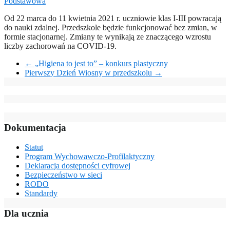
Podstawowa
Od 22 marca do 11 kwietnia 2021 r. uczniowie klas I-III powracają
do nauki zdalnej. Przedszkole będzie funkcjonować bez zmian, w
formie stacjonarnej. Zmiany te wynikają ze znaczącego wzrostu
liczby zachorowań na COVID-19.
←
„Higiena to jest to” – konkurs plastyczny
Pierwszy Dzień Wiosny w przedszkolu
→
Dokumentacja
Statut
Program Wychowawczo-Profilaktyczny
Deklaracja dostępności cyfrowej
Bezpieczeństwo w sieci
RODO
Standardy
Dla ucznia