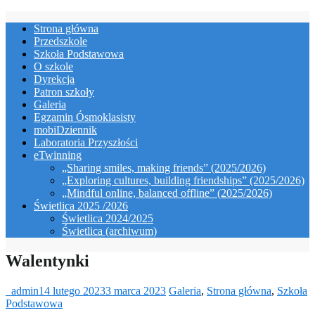
Skip
Strona główna
to
Przedszkole
content
Szkoła Podstawowa
O szkole
Dyrekcja
Patron szkoły
Galeria
Egzamin Ósmoklasisty
mobiDziennik
Laboratoria Przyszłości
eTwinning
„Sharing smiles, making friends” (2025/2026)
„Exploring cultures, building friendships” (2025/2026)
„Mindful online, balanced offline” (2025/2026)
Świetlica 2025 /2026
Świetlica 2024/2025
Świetlica (archiwum)
Walentynki
_admin
14 lutego 2023
3 marca 2023
Galeria
,
Strona główna
,
Szkoła
Podstawowa