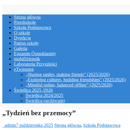
Skip
to
Strona główna
content
Przedszkole
Szkoła Podstawowa
O szkole
Dyrekcja
Patron szkoły
Galeria
Egzamin Ósmoklasisty
mobiDziennik
Laboratoria Przyszłości
eTwinning
„Sharing smiles, making friends” (2025/2026)
„Exploring cultures, building friendships” (2025/2026)
„Mindful online, balanced offline” (2025/2026)
Świetlica 2025 /2026
Świetlica 2024/2025
Świetlica (archiwum)
„Tydzień bez przemocy”
_admin
7 października 2025
Strona główna
,
Szkoła Podstawowa