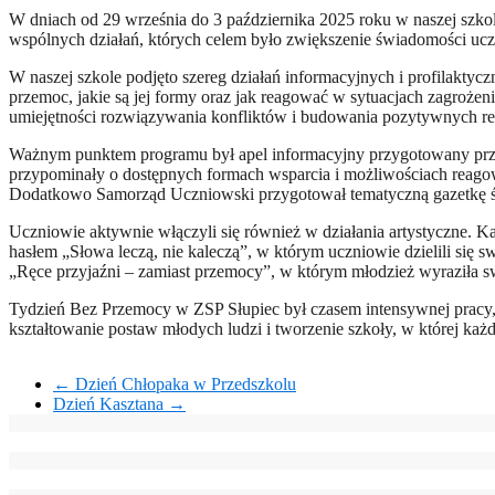
W dniach od 29 września do 3 października 2025 roku w naszej szko
wspólnych działań, których celem było zwiększenie świadomości uc
W naszej szkole podjęto szereg działań informacyjnych i profilak
przemoc, jakie są jej formy oraz jak reagować w sytuacjach zagrożeni
umiejętności rozwiązywania konfliktów i budowania pozytywnych rel
Ważnym punktem programu był apel informacyjny przygotowany przez 
przypominały o dostępnych formach wsparcia i możliwościach reagow
Dodatkowo Samorząd Uczniowski przygotował tematyczną gazetkę ści
Uczniowie aktywnie włączyli się również w działania artystyczne. K
hasłem „Słowa leczą, nie kaleczą”, w którym uczniowie dzielili się s
„Ręce przyjaźni – zamiast przemocy”, w którym młodzież wyraziła sw
Tydzień Bez Przemocy w ZSP Słupiec był czasem intensywnej pracy
kształtowanie postaw młodych ludzi i tworzenie szkoły, w której każd
←
Dzień Chłopaka w Przedszkolu
Dzień Kasztana
→