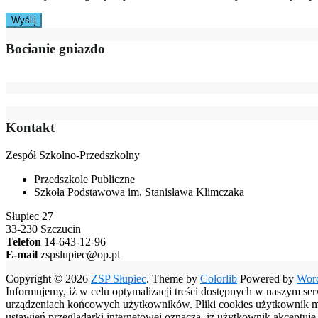
Bocianie gniazdo
Kontakt
Zespół Szkolno-Przedszkolny
Przedszkole Publiczne
Szkoła Podstawowa im. Stanisława Klimczaka
Słupiec 27
33-230 Szczucin
Telefon
14-643-12-96
E-mail
zspslupiec@op.pl
Copyright © 2026
ZSP Słupiec
. Theme by
Colorlib
Powered by
Wor
Informujemy, iż w celu optymalizacji treści dostępnych w naszym se
urządzeniach końcowych użytkowników. Pliki cookies użytkownik moż
ustawień przeglądarki internetowej oznacza, iż użytkownik akceptuj