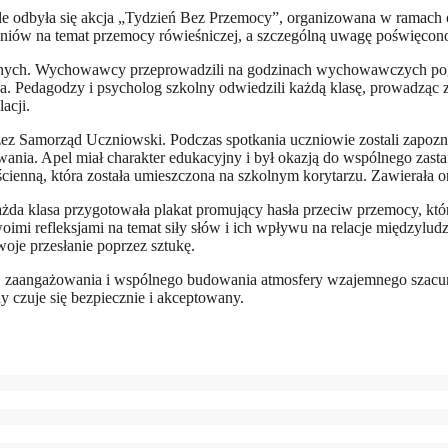
le odbyła się akcja „Tydzień Bez Przemocy”, organizowana w ramach o
zniów na temat przemocy rówieśniczej, a szczególną uwagę poświęcon
tycznych. Wychowawcy przeprowadzili na godzinach wychowawczych poga
a. Pedagodzy i psycholog szkolny odwiedzili każdą klasę, prowadząc za
acji.
Samorząd Uczniowski. Podczas spotkania uczniowie zostali zapoznani
ania. Apel miał charakter edukacyjny i był okazją do wspólnego zast
enną, która została umieszczona na szkolnym korytarzu. Zawierała o
ażda klasa przygotowała plakat promujący hasła przeciw przemocy, któ
woimi refleksjami na temat siły słów i ich wpływu na relacje międzylu
oje przesłanie poprzez sztukę.
, zaangażowania i wspólnego budowania atmosfery wzajemnego szacunk
y czuje się bezpiecznie i akceptowany.