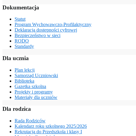
Dokumentacja
Statut
Program Wychowawczo-Profilaktyczny
Deklaracja dostępności cyfrowej
Bezpieczeństwo w sieci
RODO
Standardy
Dla ucznia
Plan lekcji
Samorząd Uczniowski
Biblioteka
Gazetka szkolna
Projekty i programy
Materiały dla uczniów
Dla rodzica
Rada Rodziców
Kalendarz roku szkolnego 2025/2026
Rekrutacja do Przedszkola i klasy I