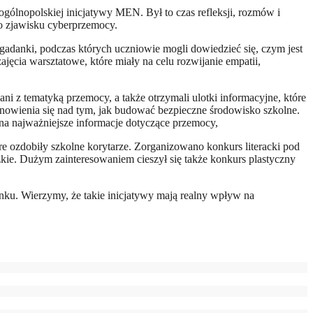
gólnopolskiej inicjatywy MEN. Był to czas refleksji, rozmów i
o zjawisku cyberprzemocy.
danki, podczas których uczniowie mogli dowiedzieć się, czym jest
jęcia warsztatowe, które miały na celu rozwijanie empatii,
 z tematyką przemocy, a także otrzymali ulotki informacyjne, które
anowienia się nad tym, jak budować bezpieczne środowisko szkolne.
na najważniejsze informacje dotyczące przemocy,
re ozdobiły szkolne korytarze. Zorganizowano konkurs literacki pod
dzkie. Dużym zainteresowaniem cieszył się także konkurs plastyczny
u. Wierzymy, że takie inicjatywy mają realny wpływ na