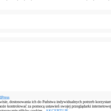
dPress
rwisie, dostosowania ich do Państwa indywidualnych potrzeb korzysta
e kontrolować za pomocą ustawień swojej przeglądarki internetowej.
e stosowanie plików cookies.
AKCEPTUJĘ