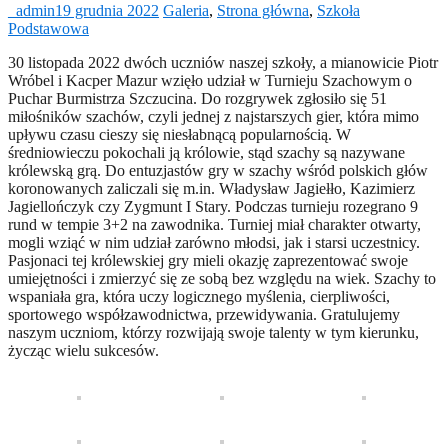
_admin
19 grudnia 2022
Galeria
,
Strona główna
,
Szkoła
Podstawowa
30 listopada 2022 dwóch uczniów naszej szkoły, a mianowicie Piotr
Wróbel i Kacper Mazur wzięło udział w Turnieju Szachowym o
Puchar Burmistrza Szczucina. Do rozgrywek zgłosiło się 51
miłośników szachów, czyli jednej z najstarszych gier, która mimo
upływu czasu cieszy się niesłabnącą popularnością. W
średniowieczu pokochali ją królowie, stąd szachy są nazywane
królewską grą. Do entuzjastów gry w szachy wśród polskich głów
koronowanych zaliczali się m.in. Władysław Jagiełło, Kazimierz
Jagiellończyk czy Zygmunt I Stary. Podczas turnieju rozegrano 9
rund w tempie 3+2 na zawodnika. Turniej miał charakter otwarty,
mogli wziąć w nim udział zarówno młodsi, jak i starsi uczestnicy.
Pasjonaci tej królewskiej gry mieli okazję zaprezentować swoje
umiejętności i zmierzyć się ze sobą bez względu na wiek. Szachy to
wspaniała gra, która uczy logicznego myślenia, cierpliwości,
sportowego współzawodnictwa, przewidywania. Gratulujemy
naszym uczniom, którzy rozwijają swoje talenty w tym kierunku,
życząc wielu sukcesów.