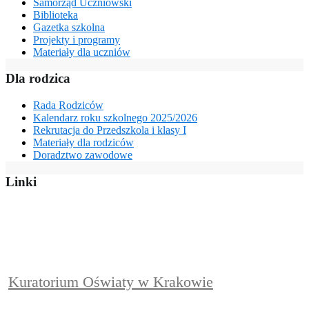
Samorząd Uczniowski
Biblioteka
Gazetka szkolna
Projekty i programy
Materiały dla uczniów
Dla rodzica
Rada Rodziców
Kalendarz roku szkolnego 2025/2026
Rekrutacja do Przedszkola i klasy I
Materiały dla rodziców
Doradztwo zawodowe
Linki
Kuratorium Oświaty w Krakowie