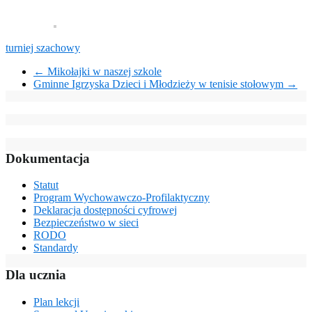
turniej szachowy
←
Mikołajki w naszej szkole
Gminne Igrzyska Dzieci i Młodzieży w tenisie stołowym
→
Dokumentacja
Statut
Program Wychowawczo-Profilaktyczny
Deklaracja dostępności cyfrowej
Bezpieczeństwo w sieci
RODO
Standardy
Dla ucznia
Plan lekcji