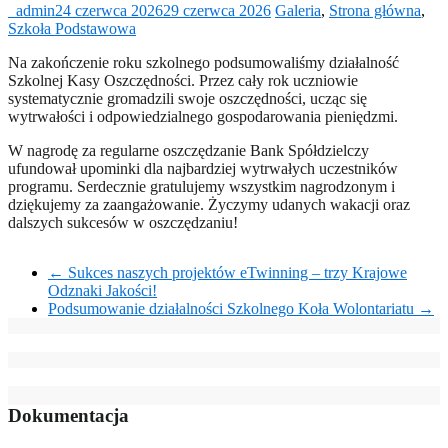
_admin
24 czerwca 2026
29 czerwca 2026
Galeria
,
Strona główna
,
Szkoła Podstawowa
Na zakończenie roku szkolnego podsumowaliśmy działalność
Szkolnej Kasy Oszczędności. Przez cały rok uczniowie
systematycznie gromadzili swoje oszczędności, ucząc się
wytrwałości i odpowiedzialnego gospodarowania pieniędzmi.
W nagrodę za regularne oszczędzanie Bank Spółdzielczy
ufundował upominki dla najbardziej wytrwałych uczestników
programu. Serdecznie gratulujemy wszystkim nagrodzonym i
dziękujemy za zaangażowanie. Życzymy udanych wakacji oraz
dalszych sukcesów w oszczędzaniu!
←
Sukces naszych projektów eTwinning – trzy Krajowe
Odznaki Jakości!
Podsumowanie działalności Szkolnego Koła Wolontariatu
→
Dokumentacja