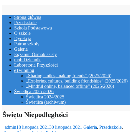
Skip
to
Strona główna
content
Przedszkole
Szkoła Podstawowa
O szkole
Dyrekcja
Patron szkoły
Galeria
Egzamin Ósmoklasisty
mobiDziennik
Laboratoria Przyszłości
eTwinning
„Sharing smiles, making friends” (2025/2026)
„Exploring cultures, building friendships” (2025/2026)
„Mindful online, balanced offline” (2025/2026)
Świetlica 2025 /2026
Świetlica 2024/2025
Świetlica (archiwum)
Święto Niepodległości
_admin
18 listopada 2021
30 listopada 2021
Galeria
,
Przedszkole
,