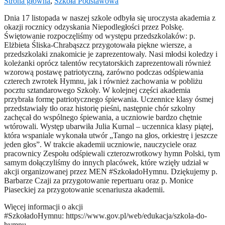
Strona główna
,
Szkoła Podstawowa
Dnia 17 listopada w naszej szkole odbyła się uroczysta akademia z
okazji rocznicy odzyskania Niepodległości przez Polskę.
Świętowanie rozpoczęliśmy od występu przedszkolaków: p.
Elżbieta Śliska-Chrabąszcz przygotowała piękne wiersze, a
przedszkolaki znakomicie je zaprezentowały. Nasi młodsi koledzy i
koleżanki oprócz talentów recytatorskich zaprezentowali również
wzorową postawę patriotyczną, zarówno podczas odśpiewania
czterech zwrotek Hymnu, jak i również zachowania w pobliżu
pocztu sztandarowego Szkoły. W kolejnej części akademia
przybrała formę patriotycznego śpiewania. Uczennice klasy ósmej
przedstawiały tło oraz historię pieśni, następnie chór szkolny
zachęcał do wspólnego śpiewania, a uczniowie bardzo chętnie
wtórowali. Występ ubarwiła Julia Kurnal – uczennica klasy piątej,
która wspaniale wykonała utwór „Tango na głos, orkiestrę i jeszcze
jeden głos”. W trakcie akademii uczniowie, nauczyciele oraz
pracownicy Zespołu odśpiewali czterozwrotkowy hymn Polski, tym
samym dołączyliśmy do innych placówek, które wzięły udział w
akcji organizowanej przez MEN #SzkoładoHymnu. Dziękujemy p.
Barbarze Czaji za przygotowanie repertuaru oraz p. Monice
Piaseckiej za przygotowanie scenariusza akademii.
Więcej informacji o akcji
#SzkoładoHymnu: https://www.gov.pl/web/edukacja/szkola-do-
hymnu