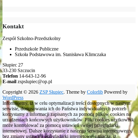
Kontakt
Zespół Szkolno-Przedszkolny
Przedszkole Publiczne
Szkoła Podstawowa im. Stanisława Klimczaka
Słupiec 27
33-230 Szczucin
Telefon
14-643-12-96
E-mail
zspslupiec@op.pl
Copyright © 2026
ZSP Słupiec
. Theme by
Colorlib
Powered by
WordPress
Informujemy, iż w celu optymalizacji treści dostępnych w naszym
serwisie, dostosowania ich do Państwa indywidualnych potrzeb
korzystamy z informacji zapisanych za pomocą plików cookies na
urządzeniach końcowych użytkowników. Pliki cookies użytkownik
może kontrolować za pomocą ustawień swojej przeglądarki
internetowej. Dalsze korzystanie z naszego serwisu internetowego,
bez zmiany ustawień przeglądarki internetowej oznacza, iż