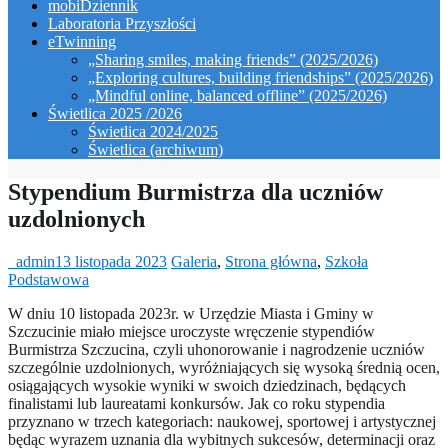
mobiDziennik
Laboratoria Przyszłości
eTwinning
„Sharing smiles, making friends” (2025/2026)
„Exploring cultures, building friendships” (2025/2026)
„Mindful online, balanced offline” (2025/2026)
Świetlica 2025 /2026
Świetlica 2024/2025
Świetlica (archiwum)
Stypendium Burmistrza dla uczniów
uzdolnionych
_admin
13 listopada 2023
Galeria
,
Strona główna
,
Szkoła
Podstawowa
W dniu 10 listopada 2023r. w Urzędzie Miasta i Gminy w
Szczucinie miało miejsce uroczyste wręczenie stypendiów
Burmistrza Szczucina, czyli uhonorowanie i nagrodzenie uczniów
szczególnie uzdolnionych, wyróżniających się wysoką średnią ocen,
osiągających wysokie wyniki w swoich dziedzinach, będących
finalistami lub laureatami konkursów. Jak co roku stypendia
przyznano w trzech kategoriach: naukowej, sportowej i artystycznej
będąc wyrazem uznania dla wybitnych sukcesów, determinacji oraz