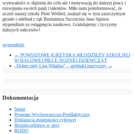
wytrwałości w dążeniu do celu ale i motywacją do dalszej pracy i
rozwijania swoich pasji i talentów. Miło nam poinformować, że
uczeń naszej szkoły Piotr Wróbel, znalazł się w tym zaszczytnym
gronie i odebrał z rąk Burmistrza Szczucina Jana Sipiora
stypendium za osiągnięcia naukowe. Gratulujemy i życzymy
dalszych sukcesów!
stypendium
←
POWIATOWE IGRZYSKA MŁODZIEŻY SZKOLNEJ
W HALOWEJ PIŁCE NOŻNEJ DZIEWCZĄT
„Dobre rady Lisa Witalisa” – spektakl muzyczny
→
Dokumentacja
Statut
Program Wychowawczo-Profilaktyczny
Deklaracja dostępności cyfrowej
Bezpieczeństwo w sieci
RODO