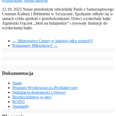
Przedszkole
,
Strona główna
12.10. 2023 Nasze przedszkole odwiedziły Panie z Samorządowego
Centrum Kultury i Biblioteka w Szczucinie. Spotkanie odbyło się w
ramach cyklu spotkań z przedszkolakami. Dzieci wysłuchały bajki
Agnieszki Frączek „Słoń na hulajnodze” i rysowały ilustracje do
wysłuchanej bajki.
←
Mistrzostwo Gminy w halowej piłce nożnej!!!
Pomagamy Miłoszkowi!
→
Dokumentacja
Statut
Program Wychowawczo-Profilaktyczny
Deklaracja dostępności cyfrowej
Bezpieczeństwo w sieci
RODO
Standardy