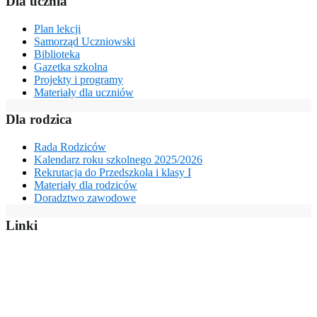
Dla ucznia
Plan lekcji
Samorząd Uczniowski
Biblioteka
Gazetka szkolna
Projekty i programy
Materiały dla uczniów
Dla rodzica
Rada Rodziców
Kalendarz roku szkolnego 2025/2026
Rekrutacja do Przedszkola i klasy I
Materiały dla rodziców
Doradztwo zawodowe
Linki