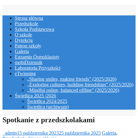
Skip
to
Strona główna
content
Przedszkole
Szkoła Podstawowa
O szkole
Dyrekcja
Patron szkoły
Galeria
Egzamin Ósmoklasisty
mobiDziennik
Laboratoria Przyszłości
eTwinning
„Sharing smiles, making friends” (2025/2026)
„Exploring cultures, building friendships” (2025/2026)
„Mindful online, balanced offline” (2025/2026)
Świetlica 2025 /2026
Świetlica 2024/2025
Świetlica (archiwum)
Spotkanie z przedszkolakami
_admin
15 października 2023
25 października 2023
Galeria
,