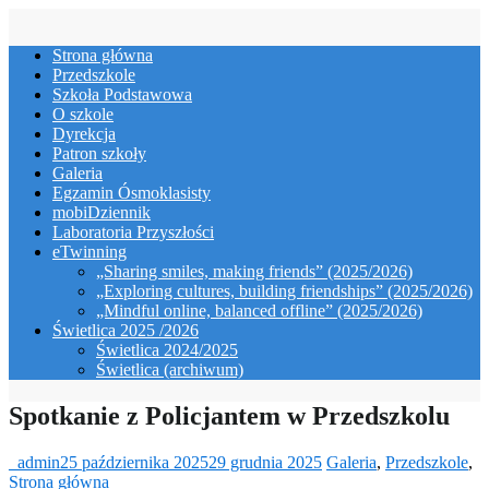
Skip
to
Strona główna
content
Przedszkole
Szkoła Podstawowa
O szkole
Dyrekcja
Patron szkoły
Galeria
Egzamin Ósmoklasisty
mobiDziennik
Laboratoria Przyszłości
eTwinning
„Sharing smiles, making friends” (2025/2026)
„Exploring cultures, building friendships” (2025/2026)
„Mindful online, balanced offline” (2025/2026)
Świetlica 2025 /2026
Świetlica 2024/2025
Świetlica (archiwum)
Spotkanie z Policjantem w Przedszkolu
_admin
25 października 2025
29 grudnia 2025
Galeria
,
Przedszkole
,
Strona główna