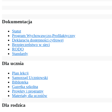
Dokumentacja
Statut
Program Wychowawczo-Profilaktyczny
Deklaracja dostępności cyfrowej
Bezpieczeństwo w sieci
RODO
Standardy
Dla ucznia
Plan lekcji
Samorząd Uczniowski
Biblioteka
Gazetka szkolna
Projekty i programy
Materiały dla uczniów
Dla rodzica