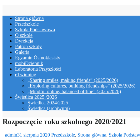
Skip
to
Strona główna
content
Przedszkole
Szkoła Podstawowa
O szkole
Dyrekcja
Patron szkoły
Galeria
Egzamin Ósmoklasisty
mobiDziennik
Laboratoria Przyszłości
eTwinning
„Sharing smiles, making friends” (2025/2026)
„Exploring cultures, building friendships” (2025/2026)
„Mindful online, balanced offline” (2025/2026)
Świetlica 2025 /2026
Świetlica 2024/2025
Świetlica (archiwum)
Rozpoczęcie roku szkolnego 2020/2021
_admin
31 sierpnia 2020
Przedszkole
,
Strona główna
,
Szkoła Podsta