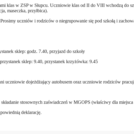
i klas w ZSP w Słupcu. Uczniowie klas od II do VIII wchodzą do szko
a, maseczka, przyłbica).
rosimy uczniów i rodziców o niegrupowanie się pod szkołą i zachowa
stanek sklep: godz. 7.40, przyjazd do szkoły
rzystanek sklep: 9.40, przystanek krzyżówka: 9.45
 uczniowie dojeżdżający autobusem oraz uczniowie rodziców pracujący
 o składanie stosownych zaświadczeń w MGOPS (właściwy dla miejsca 
powiednią deklarację.