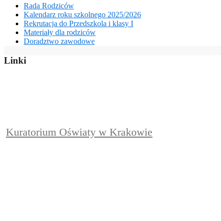
Rada Rodziców
Kalendarz roku szkolnego 2025/2026
Rekrutacja do Przedszkola i klasy I
Materiały dla rodziców
Doradztwo zawodowe
Linki
Kuratorium Oświaty w Krakowie