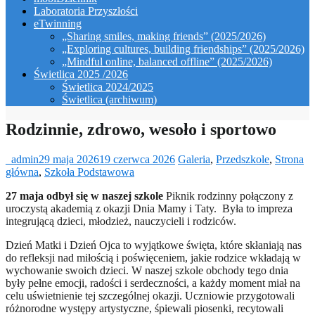
Laboratoria Przyszłości
eTwinning
„Sharing smiles, making friends” (2025/2026)
„Exploring cultures, building friendships” (2025/2026)
„Mindful online, balanced offline” (2025/2026)
Świetlica 2025 /2026
Świetlica 2024/2025
Świetlica (archiwum)
Rodzinnie, zdrowo, wesoło i sportowo
_admin
29 maja 2026
19 czerwca 2026
Galeria
,
Przedszkole
,
Strona
główna
,
Szkoła Podstawowa
27 maja odbył się w naszej szkole
Piknik rodzinny połączony z
uroczystą akademią z okazji Dnia Mamy i Taty. Była to impreza
integrującą dzieci, młodzież, nauczycieli i rodziców.
Dzień Matki i Dzień Ojca to wyjątkowe święta, które skłaniają nas
do refleksji nad miłością i poświęceniem, jakie rodzice wkładają w
wychowanie swoich dzieci. W naszej szkole obchody tego dnia
były pełne emocji, radości i serdeczności, a każdy moment miał na
celu uświetnienie tej szczególnej okazji. Uczniowie przygotowali
różnorodne występy artystyczne, śpiewali piosenki, recytowali