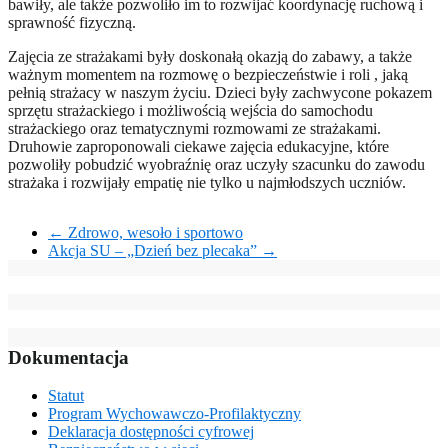
bawiły, ale także pozwoliło im to rozwijać koordynację ruchową i
sprawność fizyczną.
Zajęcia ze strażakami były doskonałą okazją do zabawy, a także
ważnym momentem na rozmowę o bezpieczeństwie i roli , jaką
pełnią strażacy w naszym życiu. Dzieci były zachwycone pokazem
sprzętu strażackiego i możliwością wejścia do samochodu
strażackiego oraz tematycznymi rozmowami ze strażakami.
Druhowie zaproponowali ciekawe zajęcia edukacyjne, które
pozwoliły pobudzić wyobraźnię oraz uczyły szacunku do zawodu
strażaka i rozwijały empatię nie tylko u najmłodszych uczniów.
←
Zdrowo, wesoło i sportowo
Akcja SU – „Dzień bez plecaka”
→
Dokumentacja
Statut
Program Wychowawczo-Profilaktyczny
Deklaracja dostępności cyfrowej