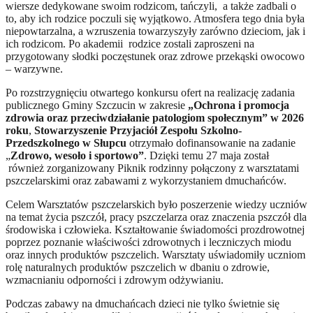
wiersze dedykowane swoim rodzicom, tańczyli, a także zadbali o
to, aby ich rodzice poczuli się wyjątkowo. Atmosfera tego dnia była
niepowtarzalna, a wzruszenia towarzyszyły zarówno dzieciom, jak i
ich rodzicom. Po akademii rodzice zostali zaproszeni na
przygotowany słodki poczęstunek oraz zdrowe przekąski owocowo
– warzywne.
Po rozstrzygnięciu otwartego konkursu ofert na realizację zadania
publicznego Gminy Szczucin w zakresie
„Ochrona i promocja
zdrowia oraz przeciwdziałanie patologiom społecznym” w 2026
roku
,
Stowarzyszenie Przyjaciół Zespołu Szkolno-
Przedszkolnego w Słupcu
otrzymało dofinansowanie na zadanie
„
Zdrowo, wesoło i sportowo”
. Dzięki temu 27 maja został
również zorganizowany Piknik rodzinny połączony z warsztatami
pszczelarskimi oraz zabawami z wykorzystaniem dmuchańców.
Celem Warsztatów pszczelarskich było poszerzenie wiedzy uczniów
na temat życia pszczół, pracy pszczelarza oraz znaczenia pszczół dla
środowiska i człowieka. Kształtowanie świadomości prozdrowotnej
poprzez poznanie właściwości zdrowotnych i leczniczych miodu
oraz innych produktów pszczelich. Warsztaty uświadomiły uczniom
rolę naturalnych produktów pszczelich w dbaniu o zdrowie,
wzmacnianiu odporności i zdrowym odżywianiu.
Podczas zabawy na dmuchańcach dzieci nie tylko świetnie się