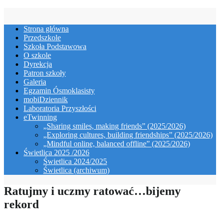
Skip
to
Strona główna
content
Przedszkole
Szkoła Podstawowa
O szkole
Dyrekcja
Patron szkoły
Galeria
Egzamin Ósmoklasisty
mobiDziennik
Laboratoria Przyszłości
eTwinning
„Sharing smiles, making friends” (2025/2026)
„Exploring cultures, building friendships” (2025/2026)
„Mindful online, balanced offline” (2025/2026)
Świetlica 2025 /2026
Świetlica 2024/2025
Świetlica (archiwum)
Ratujmy i uczmy ratować…bijemy
rekord