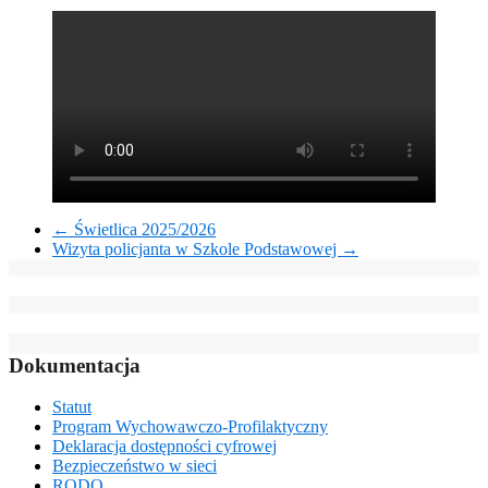
←
Świetlica 2025/2026
Wizyta policjanta w Szkole Podstawowej
→
Dokumentacja
Statut
Program Wychowawczo-Profilaktyczny
Deklaracja dostępności cyfrowej
Bezpieczeństwo w sieci
RODO