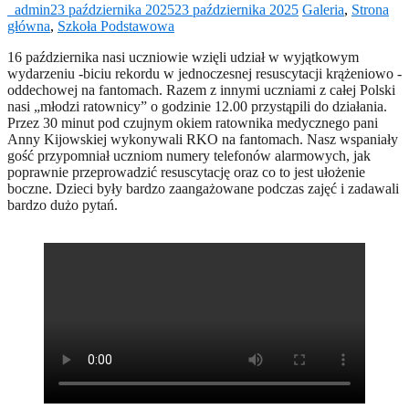
_admin
23 października 2025
23 października 2025
Galeria
,
Strona
główna
,
Szkoła Podstawowa
16 października nasi uczniowie wzięli udział w wyjątkowym
wydarzeniu -biciu rekordu w jednoczesnej resuscytacji krążeniowo -
oddechowej na fantomach. Razem z innymi uczniami z całej Polski
nasi „młodzi ratownicy” o godzinie 12.00 przystąpili do działania.
Przez 30 minut pod czujnym okiem ratownika medycznego pani
Anny Kijowskiej wykonywali RKO na fantomach. Nasz wspaniały
gość przypomniał uczniom numery telefonów alarmowych, jak
poprawnie przeprowadzić resuscytację oraz co to jest ułożenie
boczne. Dzieci były bardzo zaangażowane podczas zajęć i zadawali
bardzo dużo pytań.