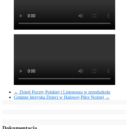
←
Dzień Poczty Polskiej i Listonosza w przedszkolu
Gminne Igrzyska Dzieci w Halowej Piłce Nożnej
→
Dokumentacja