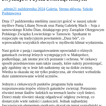
_admin
21 października 2024
Galeria
,
Strona główna
,
Szkoła
Podstawowa
Dnia 17 października mieliśmy zaszczyt gościć w naszej szkole
myśliwe Panią Lilianę Nowak oraz Panią Gabrielę Mach – Soja z
tarnowskiego Klubu Dian, działającego przy Zarządzie Okręgowym
Polskiego Związku Łowieckiego w Tarnowie. Spotkanie to
rozpoczęło się tradycyjnym powitaniem „Dasz bór”, co
wprowadziło wszystkich obecnych w myśliwski klimat wydarzenia.
Nasi goście z pasją i zaangażowaniem opowiadali o różnych
gatunkach zwierząt leśnych występujących w Małopolsce,
podkreślając, jak istotne jest ich poznanie i ochrona. W ciekawy
sposób przedstawiono nam także zasady, które należy przestrzegać,
gdy zgubimy się w lesie lub natkniemy się na dzikie zwierzę.
Wiedza ta okazała się nie tylko praktyczna, ale również wzbudziła
duże zainteresowanie wśród uczniów.
Jednym z ciekawszych punktów programu była nauka
rozpoznawania tropów różnych gatunków zwierząt. Poruszono
również temat śladów ludzkich na terenach lasów czyli śmieci.
Dzieci miały również okazję odgadywać odgłosy zwierząt, co
dostarczyło wiele radości i zaskoczeń. Jednak najbardziej
fascynującym elementem spotkania okazał się temat sygnalistyki w