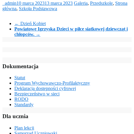
_admin
10 marca 2023
13 marca 2023
Galeria
,
Przedszkole
,
Strona
główna
,
Szkoła Podstawowa
←
Dzień Kobiet
Powiatowe Igrzyska Dzieci w piłce siatkowej dziewcząt i
chłopców.
→
Dokumentacja
Statut
Program Wychowawczo-Profilaktyczny
Deklaracja dostępności cyfrowej
Bezpieczeństwo w sieci
RODO
Standardy
Dla ucznia
Plan lekcji
Samorząd Uczniowski