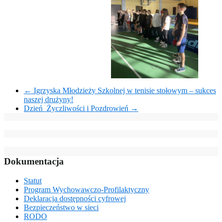
←
Igrzyska Młodzieży Szkolnej w tenisie stołowym – sukces
naszej drużyny!
Dzień Życzliwości i Pozdrowień
→
Dokumentacja
Statut
Program Wychowawczo-Profilaktyczny
Deklaracja dostępności cyfrowej
Bezpieczeństwo w sieci
RODO