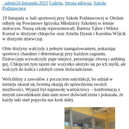
_admin
24 listopada 2025
Galeria
,
Strona główna
,
Szkoła
Podstawowa
19 listopada w hali sportowej przy Szkole Podstawowej w Oleśnie
odbyły się Powiatowe Igrzyska Młodzieży Szkolnej w tenisie
stołowym. Naszą szkołę reprezentowali: Bartosz Tąbor i Wiktor
Kurnal w drużynie chłopców oraz Amelia Dynak i Karolina Wójcik
w drużynie dziewcząt.
Obie drużyny walczyły z pełnym zaangażowaniem, pokazując
sportowy charakter i determinację przy każdym zagraniu.
Dziewczęta wywalczyły piąte miejsce, prezentując równą i ambitną
grę. Chłopcom tym razem nie wszystko ułożyło się po ich myśli, ale
walczyli do końca i zdobyli cenne doświadczenie.
Wróciliśmy z zawodów z poczuciem satysfakcji, bo udział w
turnieju okazał się świetną okazją do sprawdzenia swoich
możliwości. Wyjazd był naprawdę wartościowy – konfrontacja z
innymi zawodnikami dała nam nowe doświadczenia i pokazała, że
każdy taki start popycha nas krok dalej.