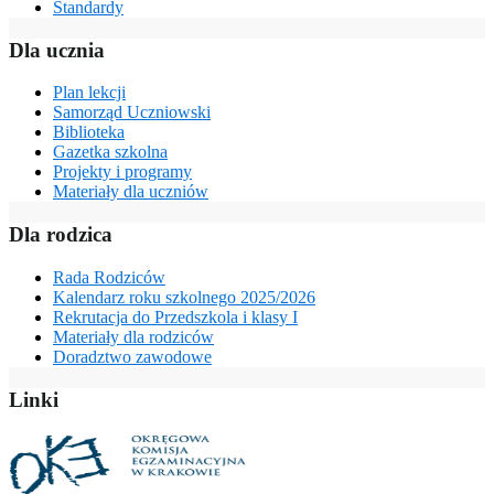
Standardy
Dla ucznia
Plan lekcji
Samorząd Uczniowski
Biblioteka
Gazetka szkolna
Projekty i programy
Materiały dla uczniów
Dla rodzica
Rada Rodziców
Kalendarz roku szkolnego 2025/2026
Rekrutacja do Przedszkola i klasy I
Materiały dla rodziców
Doradztwo zawodowe
Linki