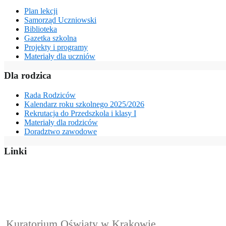
Plan lekcji
Samorząd Uczniowski
Biblioteka
Gazetka szkolna
Projekty i programy
Materiały dla uczniów
Dla rodzica
Rada Rodziców
Kalendarz roku szkolnego 2025/2026
Rekrutacja do Przedszkola i klasy I
Materiały dla rodziców
Doradztwo zawodowe
Linki
Kuratorium Oświaty w Krakowie