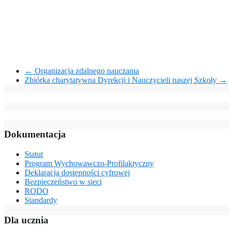
←
Organizacja zdalnego nauczania
Zbiórka charytatywna Dyrekcji i Nauczycieli naszej Szkoły
→
Dokumentacja
Statut
Program Wychowawczo-Profilaktyczny
Deklaracja dostępności cyfrowej
Bezpieczeństwo w sieci
RODO
Standardy
Dla ucznia