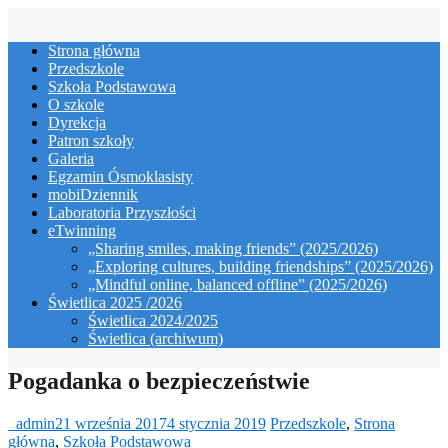
Skip
to
Strona główna
content
Przedszkole
Szkoła Podstawowa
O szkole
Dyrekcja
Patron szkoły
Galeria
Egzamin Ósmoklasisty
mobiDziennik
Laboratoria Przyszłości
eTwinning
„Sharing smiles, making friends” (2025/2026)
„Exploring cultures, building friendships” (2025/2026)
„Mindful online, balanced offline” (2025/2026)
Świetlica 2025 /2026
Świetlica 2024/2025
Świetlica (archiwum)
Pogadanka o bezpieczeństwie
_admin
21 września 2017
4 stycznia 2019
Przedszkole
,
Strona
główna
,
Szkoła Podstawowa