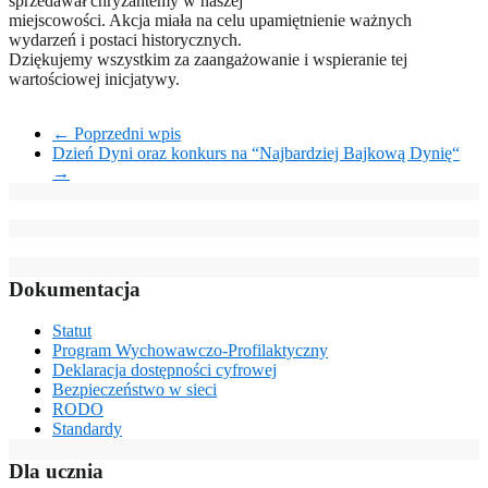
sprzedawał chryzantemy w naszej
miejscowości. Akcja miała na celu upamiętnienie ważnych
wydarzeń i postaci historycznych.
Dziękujemy wszystkim za zaangażowanie i wspieranie tej
wartościowej inicjatywy.
←
Poprzedni wpis
Dzień Dyni oraz konkurs na “Najbardziej Bajkową Dynię“
→
Dokumentacja
Statut
Program Wychowawczo-Profilaktyczny
Deklaracja dostępności cyfrowej
Bezpieczeństwo w sieci
RODO
Standardy
Dla ucznia