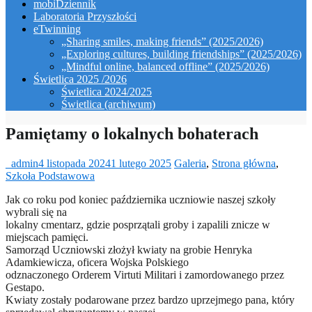
mobiDziennik
Laboratoria Przyszłości
eTwinning
„Sharing smiles, making friends” (2025/2026)
„Exploring cultures, building friendships” (2025/2026)
„Mindful online, balanced offline” (2025/2026)
Świetlica 2025 /2026
Świetlica 2024/2025
Świetlica (archiwum)
Pamiętamy o lokalnych bohaterach
_admin
4 listopada 2024
1 lutego 2025
Galeria
,
Strona główna
,
Szkoła Podstawowa
Jak co roku pod koniec października uczniowie naszej szkoły
wybrali się na
lokalny cmentarz, gdzie posprzątali groby i zapalili znicze w
miejscach pamięci.
Samorząd Uczniowski złożył kwiaty na grobie Henryka
Adamkiewicza, oficera Wojska Polskiego
odznaczonego Orderem Virtuti Militari i zamordowanego przez
Gestapo.
Kwiaty zostały podarowane przez bardzo uprzejmego pana, który