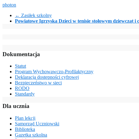
photon
←
Zasiłek szkolny
Powiatowe Igrzyska Dzieci w tenisie stołowym dziewcząt i
Dokumentacja
Statut
Program Wychowawczo-Profilaktyczny
Deklaracja dostępności cyfrowej
Bezpieczeństwo w sieci
RODO
Standardy
Dla ucznia
Plan lekcji
Samorząd Uczniowski
Biblioteka
Gazetka szkolna