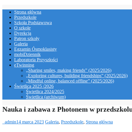
Skip
Strona główna
to
Przedszkole
content
Szkoła Podstawowa
O szkole
Dyrekcja
Patron szkoły
Galeria
Egzamin Ósmoklasisty
mobiDziennik
Laboratoria Przyszłości
eTwinning
„Sharing smiles, making friends” (2025/2026)
„Exploring cultures, building friendships” (2025/2026)
„Mindful online, balanced offline” (2025/2026)
Świetlica 2025 /2026
Świetlica 2024/2025
Świetlica (archiwum)
Nauka i zabawa z Photonem w przedszkol
_admin
14 marca 2023
Galeria
,
Przedszkole
,
Strona główna