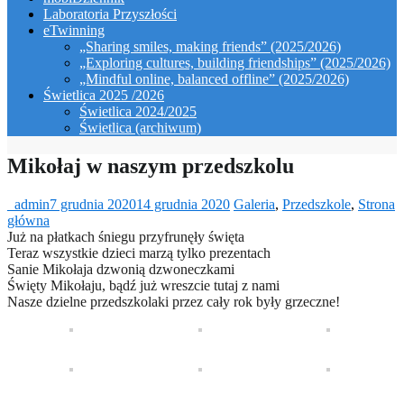
Laboratoria Przyszłości
eTwinning
„Sharing smiles, making friends” (2025/2026)
„Exploring cultures, building friendships” (2025/2026)
„Mindful online, balanced offline” (2025/2026)
Świetlica 2025 /2026
Świetlica 2024/2025
Świetlica (archiwum)
Mikołaj w naszym przedszkolu
_admin
7 grudnia 2020
14 grudnia 2020
Galeria
,
Przedszkole
,
Strona
główna
Już na płatkach śniegu przyfrunęły święta
Teraz wszystkie dzieci marzą tylko prezentach
Sanie Mikołaja dzwonią dzwoneczkami
Święty Mikołaju, bądź już wreszcie tutaj z nami
Nasze dzielne przedszkolaki przez cały rok były grzeczne!