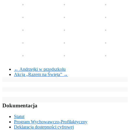
←
Andrzejki w przedszkolu
Akcja „Razem na Święta”
→
Dokumentacja
Statut
Program Wychowawczo-Profilaktyczny
Deklaracja dostępności cyfrowej