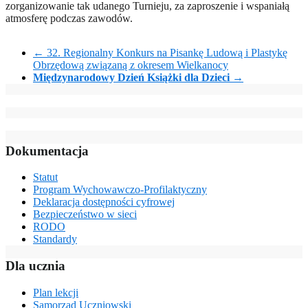
zorganizowanie tak udanego Turnieju, za zaproszenie i wspaniałą
atmosferę podczas zawodów.
←
32. Regionalny Konkurs na Pisankę Ludową i Plastykę
Obrzędową związaną z okresem Wielkanocy
Międzynarodowy Dzień Książki dla Dzieci
→
Dokumentacja
Statut
Program Wychowawczo-Profilaktyczny
Deklaracja dostępności cyfrowej
Bezpieczeństwo w sieci
RODO
Standardy
Dla ucznia
Plan lekcji
Samorząd Uczniowski