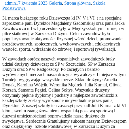
_admin
17 kwietnia 2023
Galeria
,
Strona główna
,
Szkoła
Podstawowa
31 marca bieżącego roku Dziewczęta kl IV, V i VI ( na specjalne
zaproszenie pani Dyrektor Magdaleny Gadomskiej oraz pana Jacka
Zawiłowicza n-l wf ) uczestniczyły w Międzyszkolnym Turnieju w
piłce siatkowej w Zarzeczu Dużym. Celem zawodów było
popularyzowanie aktywności fizycznej wśród dzieci, promowanie
prozdrowotnych, społecznych, wychowawczych i edukacyjnych
wartości sportu, wdrażanie do zdrowej i sportowej rywalizacji.
W zawodach oprócz naszych wspaniałych zawodniczek brały
udział drużyny dziewcząt ze SP w Szczucinie, SP w Zarzeczu
Dużym oraz SP w Radgoszczy. Po zaciętych i bardzo
wyrównanych meczach nasza drużyna wywalczyła I miejsce w tym
Turnieju wygrywając wszystkie mecze. Skład drużyny: Amelia
Dynak, Karolina Wójcik, Weronika Mędrek, Julia Kurnal, Oliwia
Korzeń, Samanta Pęgiel, Celina Sołtys. Wszystkie drużyny
otrzymały piękne dyplomy i puchary a najlepsze zawodniczki z
każdej szkoły zostały wyróżnione indywidualnie przez panią
Dyrektor. Z naszej szkoły ten zaszczyt przypadł Julii Kurnal z kl VI
która, swoim zaangażowaniem, wspaniałą postawą sportową i
dużymi umiejętnościami poprowadziła naszą drużynę do
zwycięstwa. Serdecznie Gratulujemy sukcesu naszym Dziewczętom
oraz dziękujemy Szkole Podstawowej w Zarzeczu Dużym za