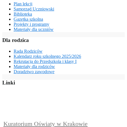
Plan lekcji
Samorząd Uczniowski
Biblioteka
Gazetka szkolna
Projekty i programy
Materiały dla uczniów
Dla rodzica
Rada Rodziców
Kalendarz roku szkolnego 2025/2026
Rekrutacja do Przedszkola i klasy I
Materiały dla rodziców
Doradztwo zawodowe
Linki
Kuratorium Oświaty w Krakowie